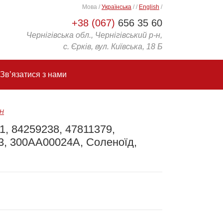
Мова
/
Українська
/
/
English
/
+38 (067)
656 35 60
Чернігівська обл., Чернігівський р-н,
с. Єрків, вул. Київська, 18 Б
Зв’язатися з нами
IH
, 84259238, 47811379,
3, 300AA00024A, Соленоїд,