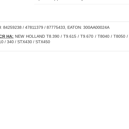
 84259238 / 47811379 / 87775433, EATON: 300AA00024A
СЯ НА:
NEW HOLLAND T8.390 / T9.615 / T9.670 / T8040 / T8050 /
310 / 340 / STX430 / STX450