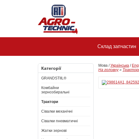
Склад запчастин
Мова /
Українська
/
Eng
Категорії
На головну
»
Трактор
GRANDSTIIL®
Комбайни
зернозбиральні
Трактори
Сівалки механічні
Сівалки пневматичні
Жатки зернові