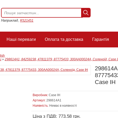
Наприклад,
R521451
Наші переваги
Оплата та доставка
Гарантія
lish
и
»
298614A1, 84259238, 47811379, 87775433, 300AA00024A, Соленоїд, Case 
298614A1
8777543
Case IH
Виробник:
Case IH
Артикул:
298614A1
Наявність:
Немає в наявності
Ціна з ПДВ: 773.58 грн.