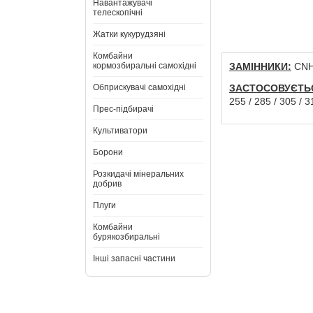
Навантажувачі
телескопічні
Жатки кукурудзяні
Комбайни
кормозбиральні самохідні
ЗАМІННИКИ:
CNH:
Обприскувачі самохідні
ЗАСТОСОВУЄТЬ
255 / 285 / 305 / 
Прес-підбирачі
Культиватори
Борони
Розкидачі мінеральних
добрив
Плуги
Комбайни
бурякозбиральні
Інші запасні частини