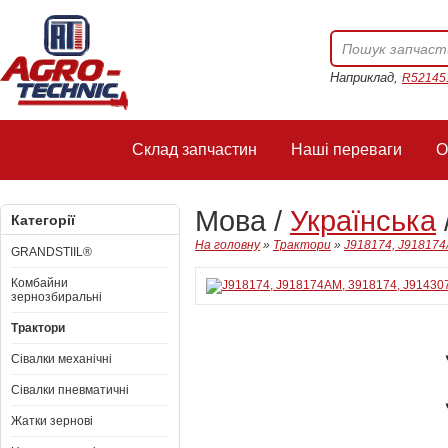
Наприклад,
R52145
Склад запчастин
Наші переваги
О
Мова /
Українська
Категорії
На головну
»
Трактори
»
J918174, J918174
GRANDSTIIL®
Комбайни
зернозбиральні
Трактори
Сівалки механічні
Сівалки пневматичні
Жатки зернові