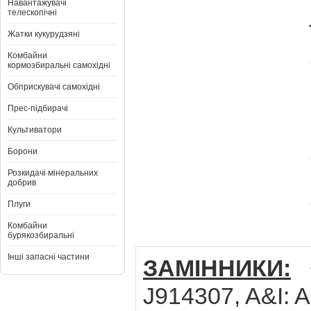
Навантажувачі
телескопічні
Жатки кукурудзяні
Комбайни
кормозбиральні самохідні
Обприскувачі самохідні
Прес-підбирачі
Культиватори
Борони
Розкидачі мінеральних
добрив
Плуги
Комбайни
бурякозбиральні
Інші запасні частини
ЗАМІННИКИ:
C
J914307, A&I: 