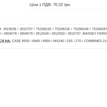
Ціна з ПДВ: 70.22 грн.
 J919038 / J915707 / 75208235 / 75208236 / 75208248 / 75286697
8 / J904578 / J904579 / J912549 / J912550 / J915707, MASSEY FE
Я НА:
CASE 8930 / 8940 / 8950 / MX240 / 255 / 270 / COMBINES 218