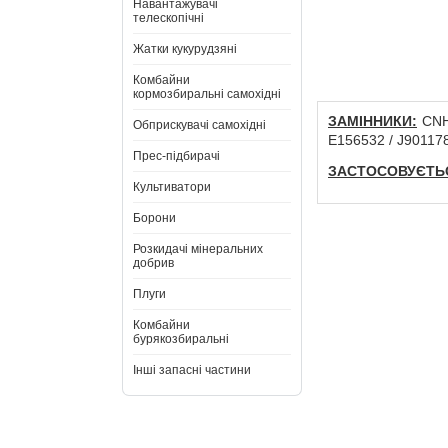
Навантажувачі
телескопічні
Жатки кукурудзяні
Комбайни
кормозбиральні самохідні
ЗАМІННИКИ:
CNH:
Обприскувачі самохідні
E156532 / J90117
Прес-підбирачі
ЗАСТОСОВУЄТЬС
Культиватори
Борони
Розкидачі мінеральних
добрив
Плуги
Комбайни
бурякозбиральні
Інші запасні частини