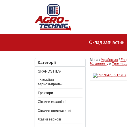
Склад запчастин
Мова /
Українська
/
Eng
Категорії
На головну
»
Трактор
GRANDSTIIL®
Комбайни
зернозбиральні
Трактори
Сівалки механічні
Сівалки пневматичні
Жатки зернові