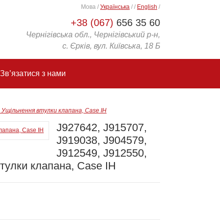
Мова
/
Українська
/
/
English
/
+38 (067)
656 35 60
Чернігівська обл., Чернігівський р-н,
с. Єрків, вул. Київська, 18 Б
Зв’язатися з нами
, Ущільнення втулки клапана, Case IH
J927642, J915707,
J919038, J904579,
J912549, J912550,
тулки клапана, Case IH