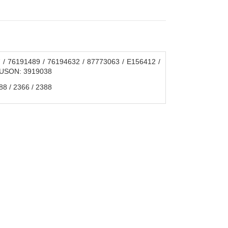
 / 76191489 / 76194632 / 87773063 / E156412 /
RGUSON: 3919038
8 / 2366 / 2388