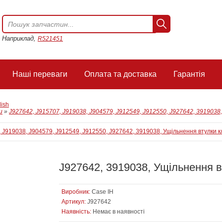
Наприклад,
R521451
Наші переваги
Оплата та доставка
Гарантія
lish
и
»
J927642, J915707, J919038, J904579, J912549, J912550, J927642, 3919038
J927642, 3919038, Ущільнення в
Виробник:
Case IH
Артикул:
J927642
Наявність:
Немає в наявності