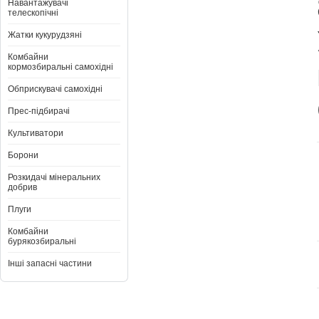
Навантажувачі
телескопічні
Жатки кукурудзяні
Комбайни
кормозбиральні самохідні
Обприскувачі самохідні
Прес-підбирачі
Культиватори
Борони
Розкидачі мінеральних
добрив
Плуги
Комбайни
бурякозбиральні
Інші запасні частини