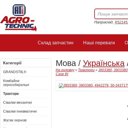
Наприклад,
R52145
Склад запчастин
Наші переваги
О
Мова /
Українська
Категорії
На головну
»
Трактори
»
J903380, 3903380
GRANDSTIIL®
Case IH
Комбайни
зернозбиральні
Трактори
Сівалки механічні
Сівалки пневматичні
Жатки зернові