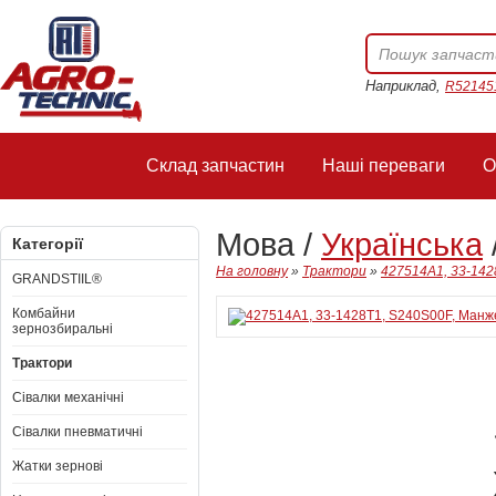
Наприклад,
R52145
Склад запчастин
Наші переваги
О
Мова /
Українська
Категорії
На головну
»
Трактори
»
427514A1, 33-1428
GRANDSTIIL®
Комбайни
зернозбиральні
Трактори
Сівалки механічні
Сівалки пневматичні
Жатки зернові