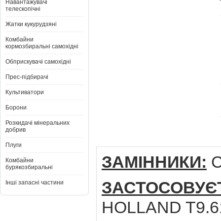
Навантажувачі
телескопічні
Жатки кукурудзяні
Комбайни
кормозбиральні самохідні
Обприскувачі самохідні
Прес-підбирачі
Культиватори
Борони
Розкидачі мінеральних
добрив
Плуги
ЗАМІННИКИ:
C
Комбайни
бурякозбиральні
ЗАСТОСОВУЄ
Інші запасні частини
HOLLAND T9.61