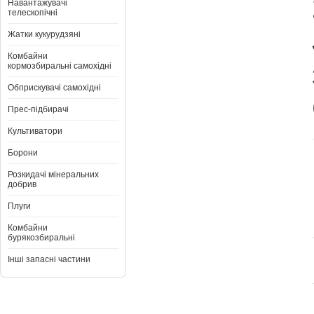
Навантажувачі
телескопічні
Жатки кукурудзяні
Комбайни
кормозбиральні самохідні
Обприскувачі самохідні
Прес-підбирачі
Культиватори
Борони
Розкидачі мінеральних
добрив
Плуги
Комбайни
бурякозбиральні
Інші запасні частини