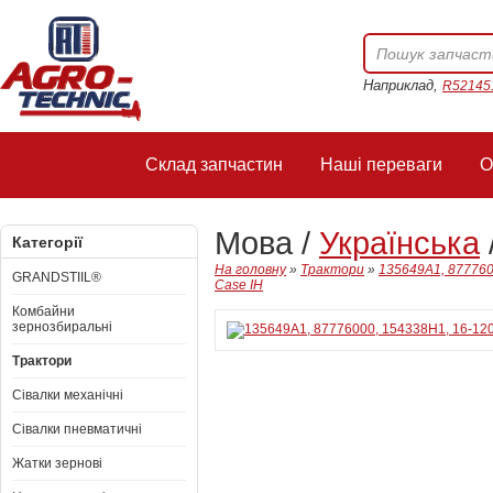
Наприклад,
R52145
Склад запчастин
Наші переваги
О
Мова /
Українська
Категорії
На головну
»
Трактори
»
135649A1, 877760
GRANDSTIIL®
Case IH
Комбайни
зернозбиральні
Трактори
Сівалки механічні
Сівалки пневматичні
Жатки зернові