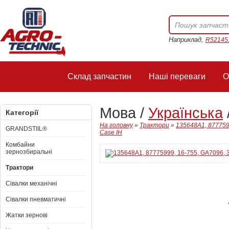
Наприклад,
R52145
Склад запчастин
Наші переваги
О
Мова /
Українська
Категорії
На головну
»
Трактори
»
135648A1, 877759
GRANDSTIIL®
Case IH
Комбайни
зернозбиральні
Трактори
Сівалки механічні
Сівалки пневматичні
Жатки зернові