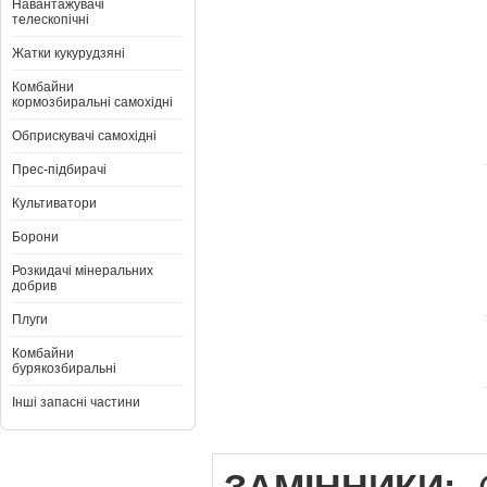
Навантажувачі
телескопічні
Жатки кукурудзяні
Комбайни
кормозбиральні самохідні
Обприскувачі самохідні
Прес-підбирачі
Культиватори
Борони
Розкидачі мінеральних
добрив
Плуги
Комбайни
бурякозбиральні
Інші запасні частини