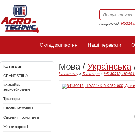
Наприклад,
R52145
Склад запчастин
Наші переваги
О
Мова /
Українська
Категорії
На головну
»
Трактори
»
84130918, HDA844
GRANDSTIIL®
Комбайни
зернозбиральні
Трактори
Сівалки механічні
Сівалки пневматичні
Жатки зернові