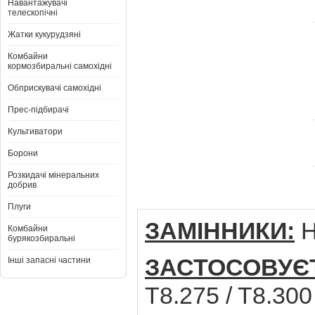
Навантажувачі
телескопічні
Жатки кукурудзяні
Комбайни
кормозбиральні самохідні
Обприскувачі самохідні
Прес-підбирачі
Культиватори
Борони
Розкидачі мінеральних
добрив
Плуги
ЗАМІННИКИ:
H
Комбайни
бурякозбиральні
ЗАСТОСОВУЄ
Інші запасні частини
T8.275 / T8.300