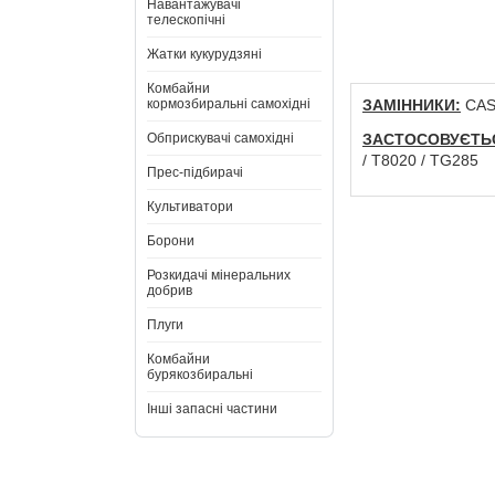
Навантажувачі
телескопічні
Жатки кукурудзяні
Комбайни
кормозбиральні самохідні
ЗАМІННИКИ:
CASE
Обприскувачі самохідні
ЗАСТОСОВУЄТЬ
/ T8020 / TG285
Прес-підбирачі
Культиватори
Борони
Розкидачі мінеральних
добрив
Плуги
Комбайни
бурякозбиральні
Інші запасні частини