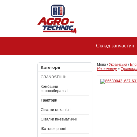
Склад запчастин
Мова /
Українська
/
Eng
Категорії
На головну
»
Трактор
GRANDSTIIL®
Комбайни
зернозбиральні
Трактори
Сівалки механічні
Сівалки пневматичні
Жатки зернові