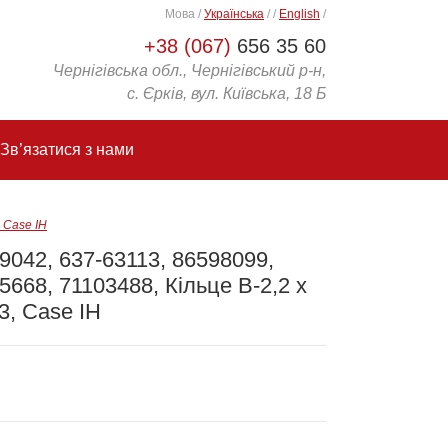
Мова
/
Українська
/
/
English
/
+38 (067)
656 35 60
Чернігівська обл., Чернігівський р-н,
с. Єрків, вул. Київська, 18 Б
Зв’язатися з нами
 Case IH
9042, 637-63113, 86598099,
5668, 71103488, Кільце B-2,2 x
,3, Case IH