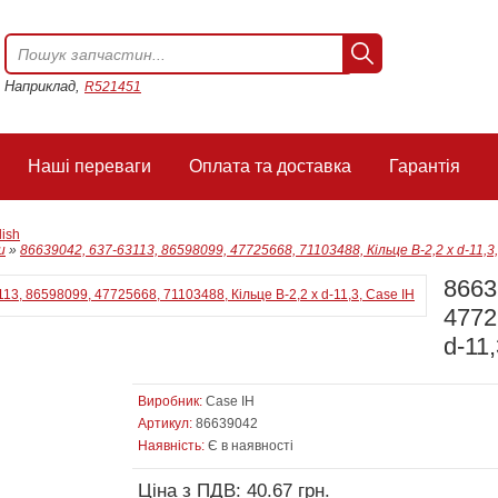
Наприклад,
R521451
Наші переваги
Оплата та доставка
Гарантія
lish
и
»
86639042, 637-63113, 86598099, 47725668, 71103488, Кільце B-2,2 x d-11,3,
8663
4772
d-11
Виробник:
Case IH
Артикул:
86639042
Наявність:
Є в наявності
Ціна з ПДВ: 40.67 грн.