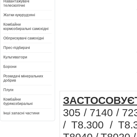
Навантажувачі
телескопічні
Жатки кукурудзяні
Комбайни
кормозбиральні самохідні
Обприскувачі самохідні
Прес-підбирачі
Культиватори
Борони
Розкидачі мінеральних
добрив
Плуги
ЗАСТОСОВУЄ
Комбайни
бурякозбиральні
305 / 7140 / 
Інші запасні частини
/ T8.300 / T8.