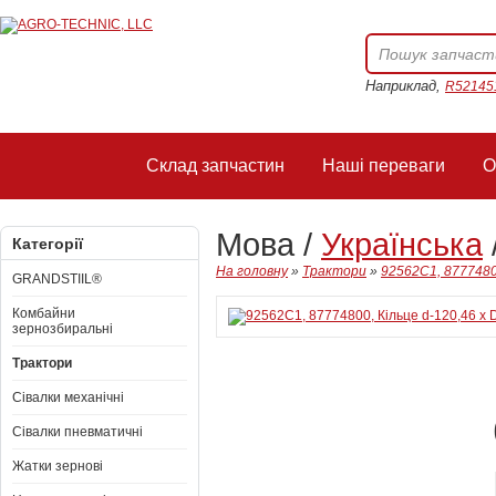
Наприклад,
R52145
Склад запчастин
Наші переваги
О
Мова /
Українська
Категорії
На головну
»
Трактори
»
92562C1, 87774800
GRANDSTIIL®
Комбайни
зернозбиральні
Трактори
Сівалки механічні
Сівалки пневматичні
Жатки зернові