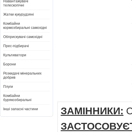
Навантажувачі
телескопічні
Жатки кукурудзяні
Комбайни
кормозбиральні самохідні
Обприскувачі самохідні
Прес-підбирачі
Культиватори
Борони
Розкидачі мінеральних
добрив
Плуги
Комбайни
бурякозбиральні
ЗАМІННИКИ:
C
Інші запасні частини
ЗАСТОСОВУЄ