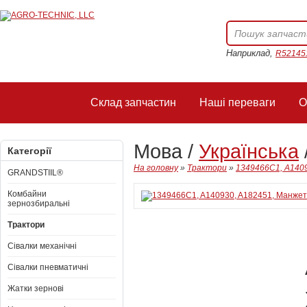
Наприклад,
R52145
Склад запчастин
Наші переваги
О
Мова /
Українська
Категорії
На головну
»
Трактори
»
1349466C1, A14093
GRANDSTIIL®
Комбайни
зернозбиральні
Трактори
Сівалки механічні
Сівалки пневматичні
Жатки зернові