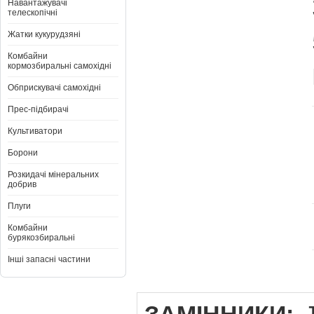
Навантажувачі
телескопічні
Жатки кукурудзяні
Комбайни
кормозбиральні самохідні
Обприскувачі самохідні
Прес-підбирачі
Культиватори
Борони
Розкидачі мінеральних
добрив
Плуги
Комбайни
бурякозбиральні
Інші запасні частини