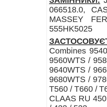
ЗАМІННИКИ:
J
066518.0, CA
MASSEY FERG
555HK5025
ЗАСТОСОВУ
Combines 9540
9560WTS / 958
9640WTS / 966
9680WTS / 9780
T560 / T660 / 
CLAAS RU 450, 