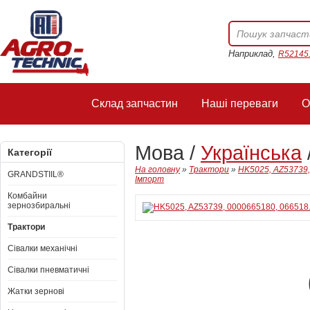
Наприклад,
R52145
Склад запчастин
Наші переваги
О
Мова /
Українська
Категорії
На головну
»
Трактори
»
HK5025, AZ53739,
GRANDSTIIL®
Імпорт
Комбайни
зернозбиральні
Трактори
Сівалки механічні
Сівалки пневматичні
Жатки зернові