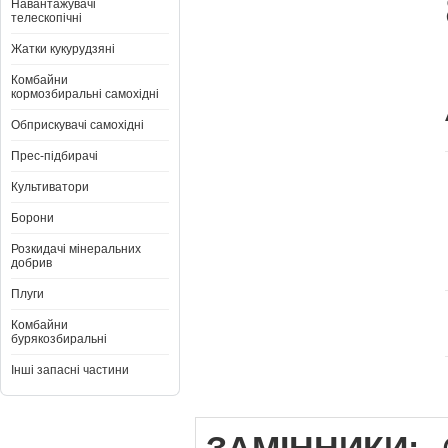
Навантажувачі
телескопічні
Жатки кукурудзяні
Комбайни
кормозбиральні самохідні
Обприскувачі самохідні
Прес-підбирачі
Культиватори
Борони
Розкидачі мінеральних
добрив
Плуги
Комбайни
бурякозбиральні
Інші запасні частини