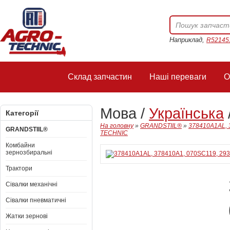
Наприклад,
R52145
Склад запчастин
Наші переваги
О
Мова /
Українська
Категорії
На головну
»
GRANDSTIIL®
»
378410A1AL, 
GRANDSTIIL®
TECHNIC
Комбайни
зернозбиральні
Трактори
Сівалки механічні
Сівалки пневматичні
Жатки зернові