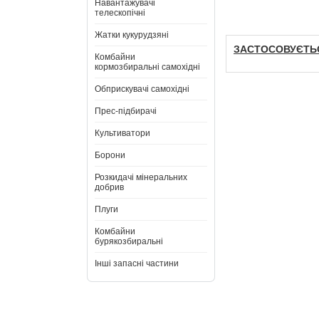
Навантажувачі
телескопічні
Жатки кукурудзяні
ЗАСТОСОВУЄТЬС
Комбайни
кормозбиральні самохідні
Обприскувачі самохідні
Прес-підбирачі
Культиватори
Борони
Розкидачі мінеральних
добрив
Плуги
Комбайни
бурякозбиральні
Інші запасні частини