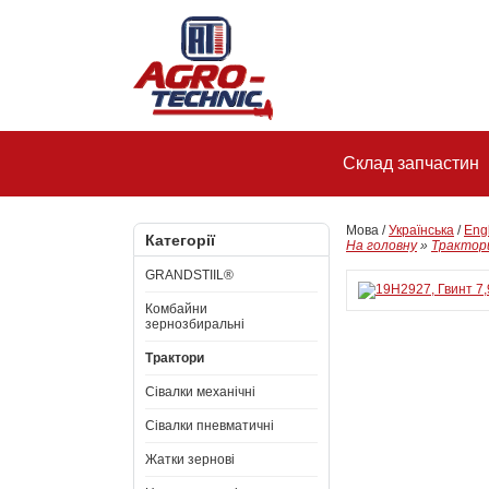
Склад запчастин
Мова /
Українська
/
Eng
Категорії
На головну
»
Трактор
GRANDSTIIL®
Комбайни
зернозбиральні
Трактори
Сівалки механічні
Сівалки пневматичні
Жатки зернові