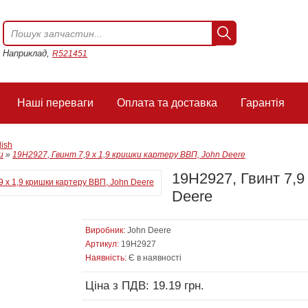
Наприклад,
R521451
Наші переваги
Оплата та доставка
Гарантія
lish
и
»
19H2927, Гвинт 7,9 x 1,9 кришки картеру ВВП, John Deere
19H2927, Гвинт 7,9
Deere
Виробник:
John Deere
Артикул:
19H2927
Наявність:
Є в наявності
Ціна з ПДВ: 19.19 грн.