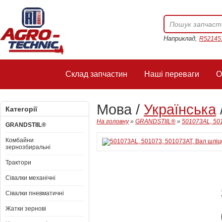
Наприклад,
R52145
Склад запчастин
Наші переваги
О
Мова /
Українська
Категорії
На головну
»
GRANDSTIIL®
»
501073AL, 50
GRANDSTIIL®
Комбайни
зернозбиральні
Трактори
Сівалки механічні
Сівалки пневматичні
Жатки зернові