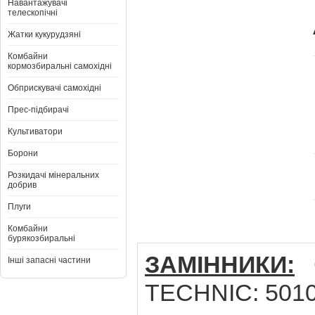
Навантажувачі
телескопічні
Жатки кукурудзяні
Комбайни
кормозбиральні самохідні
Обприскувачі самохідні
Прес-підбирачі
Культиватори
Борони
Розкидачі мінеральних
добрив
Плуги
Комбайни
бурякозбиральні
ЗАМІННИКИ:
G
Інші запасні частини
TECHNIC: 501