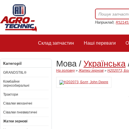
Наприклад,
R52145
Склад запчастин
Наші переваги
О
Мова /
Українська
Категорії
На головну
»
Жатки зернові
»
H202073, Бо
GRANDSTIIL®
Комбайни
зернозбиральні
Трактори
Сівалки механічні
Сівалки пневматичні
Жатки зернові