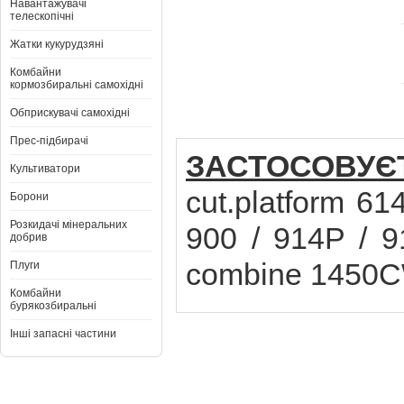
Навантажувачі
телескопічні
Жатки кукурудзяні
Комбайни
кормозбиральні самохідні
Обприскувачі самохідні
Прес-підбирачі
ЗАСТОСОВУ
Культиватори
cut.platform 6
Борони
Розкидачі мінеральних
900 / 914P / 9
добрив
combine 1450C
Плуги
Комбайни
бурякозбиральні
Інші запасні частини