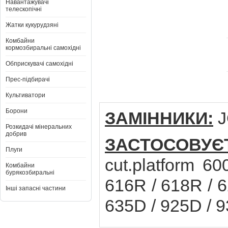
Навантажувачі
телескопічні
Жатки кукурудзяні
Комбайни
кормозбиральні самохідні
Обприскувачі самохідні
Прес-підбирачі
Культиватори
Борони
ЗАМІННИКИ:
J
Розкидачі мінеральних
добрив
ЗАСТОСОВУ
Плуги
cut.platform 6
Комбайни
бурякозбиральні
616R / 618R / 6
Інші запасні частини
635D / 925D / 