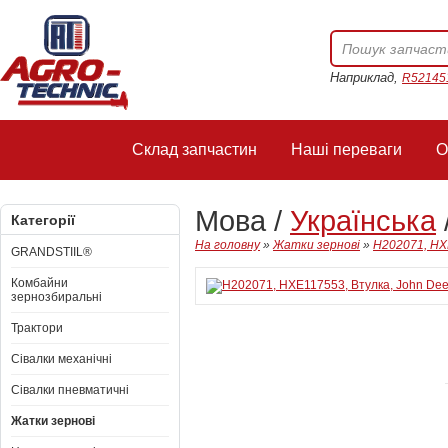
Наприклад,
R52145
Склад запчастин
Наші переваги
О
Мова /
Українська
Категорії
На головну
»
Жатки зернові
»
H202071, HX
GRANDSTIIL®
Комбайни
зернозбиральні
Трактори
Сівалки механічні
Сівалки пневматичні
Жатки зернові