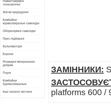
Навантажувачі
телескопічні
Жатки кукурудзяні
Комбайни
кормозбиральні самохідні
Обприскувачі самохідні
Прес-підбирачі
Культиватори
Борони
Розкидачі мінеральних
добрив
ЗАМІННИКИ:
S
Плуги
ЗАСТОСОВУЄ
Комбайни
бурякозбиральні
platforms 600 / 
Інші запасні частини