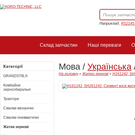
Наприклад,
R52145
Склад запчастин
Наші переваги
О
Мова /
Українська
Категорії
На головну
»
Жатки зернові
»
H161242, SH
GRANDSTIIL®
Комбайни
зернозбиральні
Трактори
Сівалки механічні
Сівалки пневматичні
Жатки зернові