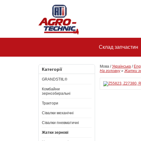
Склад запчастин
Мова /
Українська
/
Eng
Категорії
На головну
»
Жатки з
GRANDSTIIL®
Комбайни
зернозбиральні
Трактори
Сівалки механічні
Сівалки пневматичні
Жатки зернові