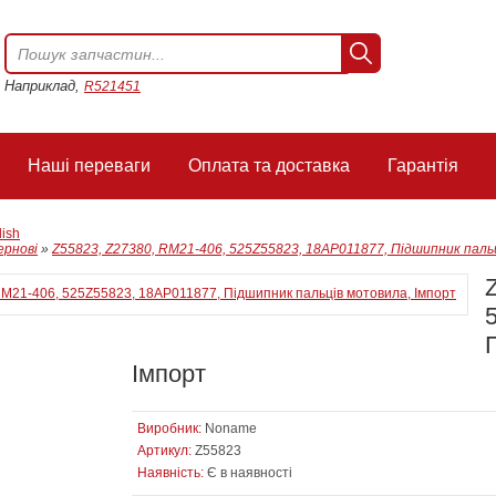
Наприклад,
R521451
Наші переваги
Оплата та доставка
Гарантія
lish
ернові
»
Z55823, Z27380, RM21-406, 525Z55823, 18AP011877, Підшипник паль
Імпорт
Виробник:
Noname
Артикул:
Z55823
Наявність:
Є в наявності