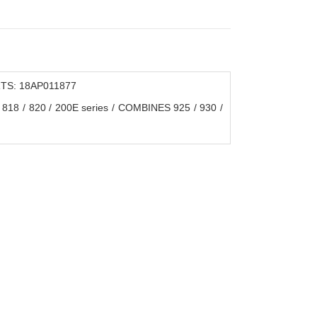
RTS: 18AP011877
8 / 820 / 200E series / COMBINES 925 / 930 /