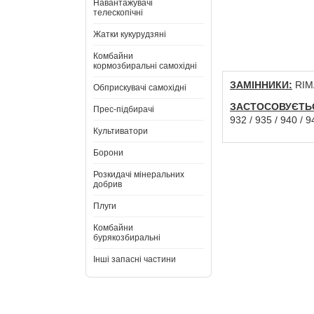
Навантажувачі
телескопічні
Жатки кукурудзяні
Комбайни
кормозбиральні самохідні
ЗАМІННИКИ:
RIMA
Обприскувачі самохідні
ЗАСТОСОВУЄТЬ
Прес-підбирачі
932 / 935 / 940 / 9
Культиватори
Борони
Розкидачі мінеральних
добрив
Плуги
Комбайни
бурякозбиральні
Інші запасні частини