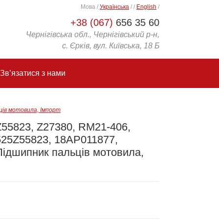
Мова
/
Українська
/
/
English
/
+38 (067)
656 35 60
Чернігівська обл., Чернігівський р-н,
с. Єрків, вул. Київська, 18 Б
Зв’язатися з нами
ців мотовила, Імпорт
Z55823, Z27380, RM21-406,
525Z55823, 18AP011877,
Підшипник пальців мотовила,