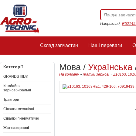
Наприклад,
R52145
Склад запчастин
Наші переваги
О
Мова /
Українська
Категорії
На головну
»
Жатки зернові
»
Z10163, 1016
GRANDSTIIL®
Комбайни
зернозбиральні
Трактори
Сівалки механічні
Сівалки пневматичні
Жатки зернові