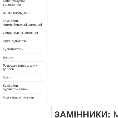
Навантажувачі
телескопічні
Жатки кукурудзяні
Комбайни
кормозбиральні самохідні
Обприскувачі самохідні
Прес-підбирачі
Культиватори
Борони
Розкидачі мінеральних
добрив
Плуги
Комбайни
бурякозбиральні
Інші запасні частини
ЗАМІННИКИ:
M