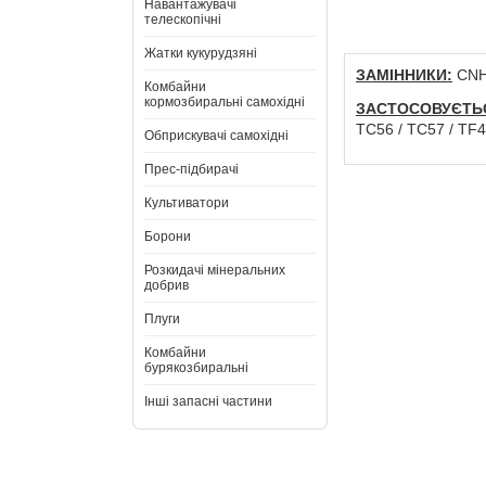
Навантажувачі
телескопічні
Жатки кукурудзяні
ЗАМІННИКИ:
CNH:
Комбайни
кормозбиральні самохідні
ЗАСТОСОВУЄТЬ
TC56 / TC57 / TF4
Обприскувачі самохідні
Прес-підбирачі
Культиватори
Борони
Розкидачі мінеральних
добрив
Плуги
Комбайни
бурякозбиральні
Інші запасні частини