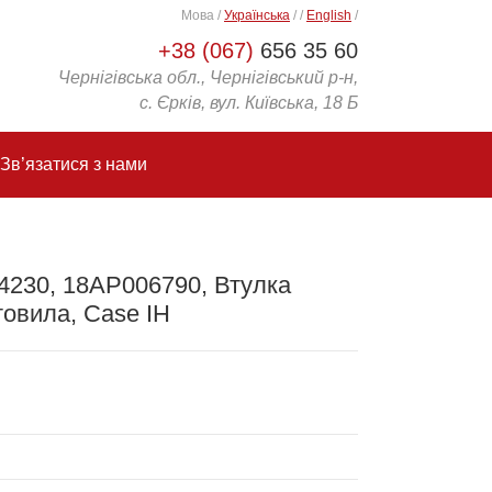
Мова
/
Українська
/
/
English
/
+38 (067)
656 35 60
Чернігівська обл., Чернігівський р-н,
с. Єрків, вул. Київська, 18 Б
Зв’язатися з нами
4230, 18AP006790, Втулка
овила, Case IH