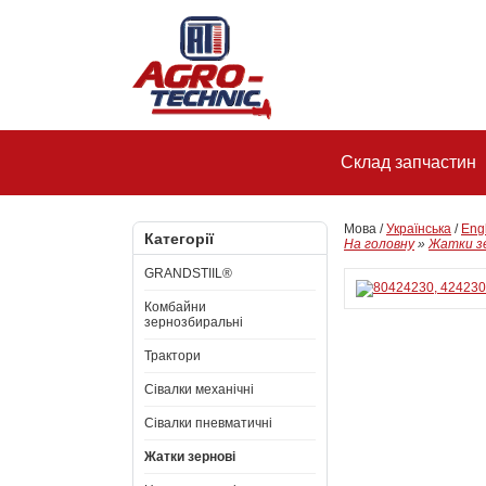
Склад запчастин
Мова /
Українська
/
Eng
Категорії
На головну
»
Жатки з
GRANDSTIIL®
Комбайни
зернозбиральні
Трактори
Сівалки механічні
Сівалки пневматичні
Жатки зернові