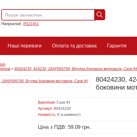
Наприклад,
R521451
Наші переваги
Оплата та доставка
Гарантія
lish
ернові
»
80424230, 424230, 18AP006790, Втулка боковини мотовила, Case IH
80424230, 42
боковини мот
Виробник:
Case IH
Артикул:
80424230
Наявність:
Є в наявності
Ціна з ПДВ: 59.09 грн.