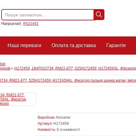
Наприклад,
R521451
Наші переваги
Оплата та доставка
Гарантія
lish
ернові
»
H172459, 18AP010734, RM21-677, 525H172459, H172459AL, Фіксато
Виробник:
Noname
Артикул:
H172459
Наявність:
Є в наявності