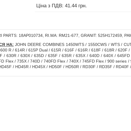
Ціна з ПДВ: 41.44 грн.
 PARTS: 18AP010734, RI.MA: RM21-677, GRANIT: 525H172459, Р
СЯ НА:
JOHN DEERE COMBINES 1450WTS / 1550CWS / WTS / CUTTIN
/ 600 R / 614R / 615P Dual / 615R / 616F / 616R / 618F / 618R / 620F /
F / 630R / 630X / 635D / 635F / 635R / 635X / 640D / 640X / 645FD 
FD Flex / 735X / 740D / 740FD Flex / 740X / 745FD Flex / 900 series
HD45F / HD45R / HD45X / HD50F / HD50R / RD30F / RD35F / RD40F 