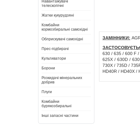
Навантажувачі
телескопічні
Жатки кукурудзяні
Комбайни
кормозбиральні самохідні
ЗАМІННИКИ:
AGRI
Обприскувачі самохідні
ЗАСТОСОВУЄТЬ
Прес-підбирачі
630 / 635 / 600 F 
Культиватори
625X / 630D / 630
730X / 735D / 735
Борони
HD40R / HD40X / 
Розкидачі мінеральних
добрив
Плуги
Комбайни
бурякозбиральні
Інші запасні частини