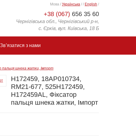
Мова
/
Українська
/
/
English
/
+38 (067)
656 35 60
Чернігівська обл., Чернігівський р-н,
с. Єрків, вул. Київська, 18 Б
Зв’язатися з нами
р пальця шнека жатки, Імпорт
H172459, 18AP010734,
RM21-677, 525H172459,
H172459AL, Фіксатор
пальця шнека жатки, Імпорт