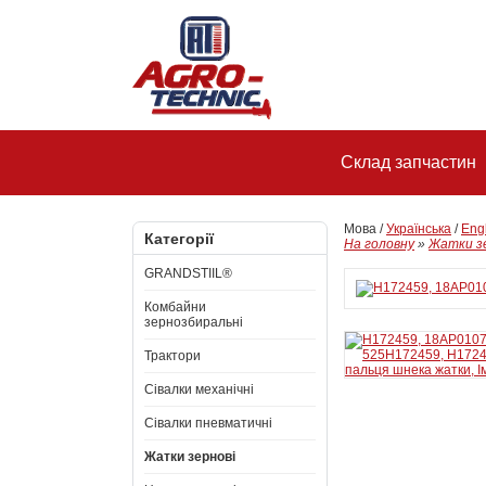
Склад запчастин
Мова /
Українська
/
Eng
Категорії
На головну
»
Жатки з
GRANDSTIIL®
Комбайни
зернозбиральні
Трактори
Сівалки механічні
Сівалки пневматичні
Жатки зернові