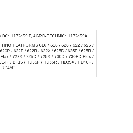
АМОС: H172459.P, AGRO-TECHNIC: H172459AL
G PLATFORMS 616 / 618 / 620 / 622 / 625 /
 620R / 622F / 622R / 622X / 625D / 625F / 625R /
Flex / 722X / 725D / 725X / 730D / 730FD Flex /
 / 914P / BP15 / HD35F / HD35R / HD35X / HD40F /
/ RD45F