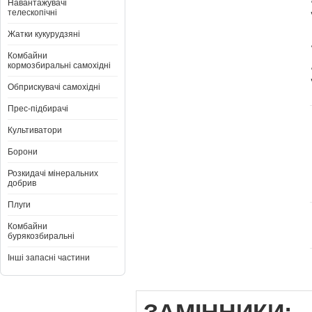
Навантажувачі
телескопічні
Жатки кукурудзяні
Комбайни
кормозбиральні самохідні
Обприскувачі самохідні
Прес-підбирачі
Культиватори
Борони
Розкидачі мінеральних
добрив
Плуги
Комбайни
бурякозбиральні
Інші запасні частини