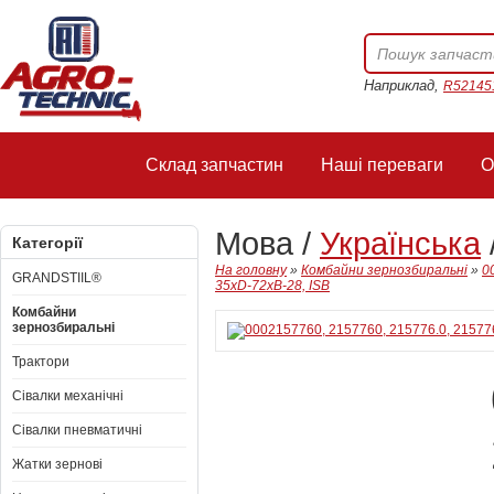
Наприклад,
R52145
Склад запчастин
Наші переваги
О
Мова /
Українська
Категорії
На головну
»
Комбайни зернозбиральні
»
0
GRANDSTIIL®
35xD-72xB-28, ISB
Комбайни
зернозбиральні
Трактори
Сівалки механічні
Сівалки пневматичні
Жатки зернові