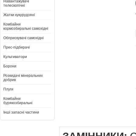
Навантажувачі
телескопічні
Жатки кукурудзяні
Комбайни
кормозбиральні самохідні
Обприскувачі самохідні
Прес-підбирачі
Культиватори
Борони
Розкидачі мінеральних
добрив
Плуги
Комбайни
бурякозбиральні
Інші запасні частини