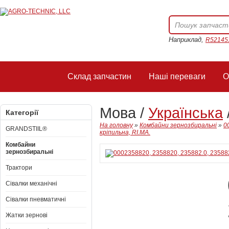
Наприклад,
R52145
Склад запчастин
Наші переваги
О
Мова /
Українська
Категорії
На головну
»
Комбайни зернозбиральні
»
0
GRANDSTIIL®
кріпильна, RI.MA.
Комбайни
зернозбиральні
Трактори
Сівалки механічні
Сівалки пневматичні
Жатки зернові