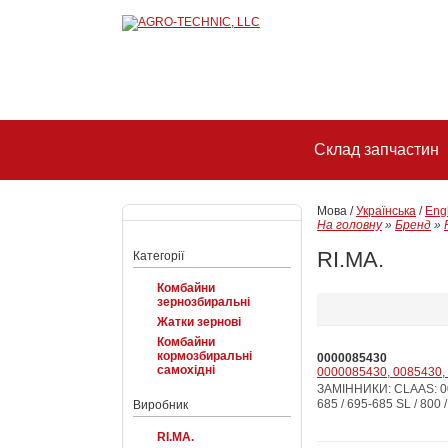
Склад запчастин
Мова /
Українська
/
Eng
На головну
»
Бренд
»
RI.MA.
Категорії
Комбайни
зернозбиральні
Жатки зернові
Комбайни
кормозбиральні
0000085430
самохідні
0000085430, 0085430, 
ЗАМІННИКИ: CLAAS: 00
685 / 695-685 SL / 800 
Виробник
RI.MA.