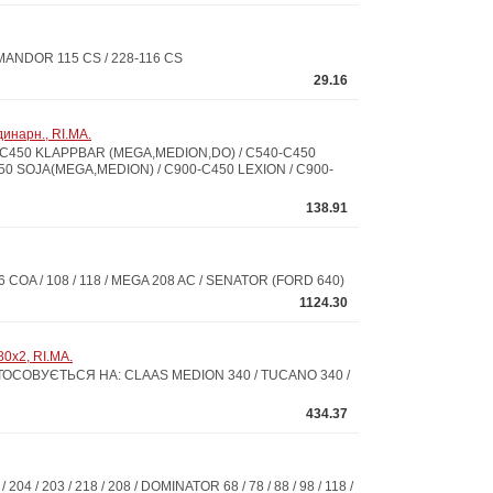
MANDOR 115 CS / 228-116 CS
29.16
инарн., RI.MA.
S C450 KLAPPBAR (MEGA,MEDION,DO) / C540-C450
50 SOJA(MEGA,MEDION) / C900-C450 LEXION / C900-
138.91
COA / 108 / 118 / MEGA 208 AC / SENATOR (FORD 640)
1124.30
0x2, RI.MA.
АСТОСОВУЄТЬСЯ НА: CLAAS MEDION 340 / TUCANO 340 /
434.37
203 / 218 / 208 / DOMINATOR 68 / 78 / 88 / 98 / 118 /