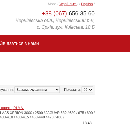
Мова
/
Українська
/
/
English
/
+38 (067)
656 35 60
Чернігівська обл., Чернігівський р-н,
с. Єрків, вул. Київська, 18 Б
Зв’язатися з нами
тування:
Показати:
 шнека, RI.MA.
 XERION 3000 / 2500 / JAGUAR 682 / 680 / 675 / 690 /
430-410 / 430-415 / 460-440 / 470 / 480 /
13.43