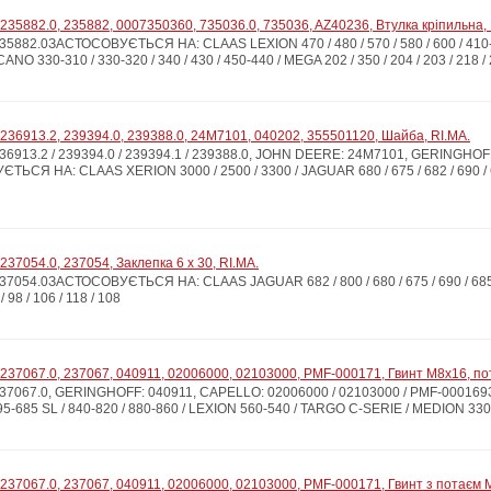
235882.0, 235882, 0007350360, 735036.0, 735036, AZ40236, Втулка кріпильна, 
882.0ЗАСТОСОВУЄТЬСЯ НА: CLAAS LEXION 470 / 480 / 570 / 580 / 600 / 410-405 
NO 330-310 / 330-320 / 340 / 430 / 450-440 / MEGA 202 / 350 / 204 / 203 / 218 / 
236913.2, 239394.0, 239388.0, 24M7101, 040202, 355501120, Шайба, RI.MA.
6913.2 / 239394.0 / 239394.1 / 239388.0, JOHN DEERE: 24M7101, GERINGHOF
Я НА: CLAAS XERION 3000 / 2500 / 3300 / JAGUAR 680 / 675 / 682 / 690 / 685 
37054.0, 237054, Заклепка 6 x 30, RI.MA.
054.0ЗАСТОСОВУЄТЬСЯ НА: CLAAS JAGUAR 682 / 800 / 680 / 675 / 690 / 685 / 
 / 98 / 106 / 118 / 108
237067.0, 237067, 040911, 02006000, 02103000, PMF-000171, Гвинт M8x16, пот
7067.0, GERINGHOFF: 040911, CAPELLO: 02006000 / 02103000 / PMF-00016
 695-685 SL / 840-820 / 880-860 / LEXION 560-540 / TARGO C-SERIE / MEDION 330 H
237067.0, 237067, 040911, 02006000, 02103000, PMF-000171, Гвинт з потаєм M