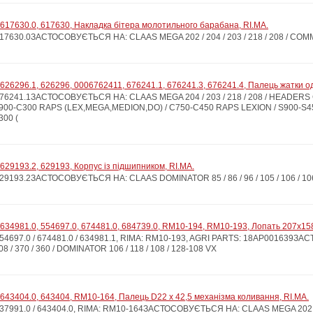
617630.0, 617630, Накладка бітера молотильного барабана, RI.MA.
7630.0ЗАСТОСОВУЄТЬСЯ НА: CLAAS MEGA 202 / 204 / 203 / 218 / 208 / COM
626296.1, 626296, 0006762411, 676241.1, 676241.3, 676241.4, Палець жатки од
76241.1ЗАСТОСОВУЄТЬСЯ НА: CLAAS MEGA 204 / 203 / 218 / 208 / HEADER
900-C300 RAPS (LEX,MEGA,MEDION,DO) / C750-C450 RAPS LEXION / S900-S4
300 (
629193.2, 629193, Корпус із підшипником, RI.MA.
9193.2ЗАСТОСОВУЄТЬСЯ НА: CLAAS DOMINATOR 85 / 86 / 96 / 105 / 106 / 106 
634981.0, 554697.0, 674481.0, 684739.0, RM10-194, RM10-193, Лопать 207x158
4697.0 / 674481.0 / 634981.1, RIMA: RM10-193, AGRI PARTS: 18AP001639З
08 / 370 / 360 / DOMINATOR 106 / 118 / 108 / 128-108 VX
643404.0, 643404, RM10-164, Палець D22 x 42,5 механізма коливання, RI.MA.
991.0 / 643404.0, RIMA: RM10-164ЗАСТОСОВУЄТЬСЯ НА: CLAAS MEGA 202 / 204 / 