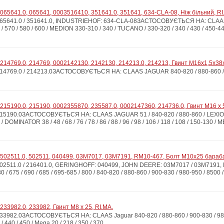
065641.0, 065641, 0003516410, 351641.0, 351641, 634-CLA-08, Ніж більний, RI
5641.0 / 351641.0, INDUSTRIEHOF: 634-CLA-08ЗАСТОСОВУЄТЬСЯ НА: CLAAS LEX
 / 570 / 580 / 600 / MEDION 330-310 / 340 / TUCANO / 330-320 / 340 / 430 / 450-440
214769.0, 214769, 0002142130, 2142130, 214213.0, 214213, Гвинт M16x1,5x38x
4769.0 / 214213.0ЗАСТОСОВУЄТЬСЯ НА: CLAAS JAGUAR 840-820 / 880-860 / 9
215190.0, 215190, 0002355870, 235587.0, 0002147360, 214736.0, Гвинт M16 x 5
190.0ЗАСТОСОВУЄТЬСЯ НА: CLAAS JAGUAR 51 / 840-820 / 880-860 / LEXION 470 /
/ DOMINATOR 38 / 48 / 68 / 76 / 78 / 86 / 88 / 96 / 98 / 106 / 118 / 108 / 150-130 
502511.0, 502511, 040499, 03M7017, 03M7191, RM10-467, Болт M10x25 бараба
02511.0 / 216401.0, GERINGHOFF: 040499, JOHN DEERE: 03M7017 / 03M71
/ 675 / 690 / 685 / 695-685 / 800 / 840-820 / 880-860 / 900-830 / 980-950 / 8500 /
33982.0, 233982, Гвинт М8 x 25, RI.MA.
982.0ЗАСТОСОВУЄТЬСЯ НА: CLAAS Jaguar 840-820 / 880-860 / 900-830 / 980-950 
 / 440 / 450 / Mega 20 / 218 / 350 / 370