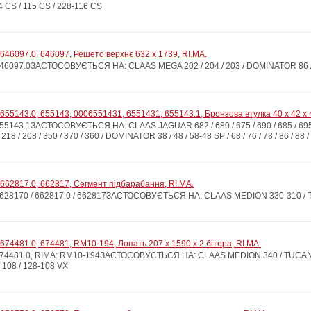
CS / 115 CS / 228-116 CS
646097.0, 646097, Решето верхнє 632 x 1739, RI.MA.
6097.0ЗАСТОСОВУЄТЬСЯ НА: CLAAS MEGA 202 / 204 / 203 / DOMINATOR 86 / 8
655143.0, 655143, 0006551431, 6551431, 655143.1, Бронзова втулка 40 x 42 x 
143.1ЗАСТОСОВУЄТЬСЯ НА: CLAAS JAGUAR 682 / 680 / 675 / 690 / 685 / 695-68
218 / 208 / 350 / 370 / 360 / DOMINATOR 38 / 48 / 58-48 SP / 68 / 76 / 78 / 86 / 88 / 
662817.0, 662817, Сегмент підбарабання, RI.MA.
28170 / 662817.0 / 662817ЗАСТОСОВУЄТЬСЯ НА: CLAAS MEDION 330-310 / T
674481.0, 674481, RM10-194, Лопать 207 x 1590 x 2 бітера, RI.MA.
4481.0, RIMA: RM10-194ЗАСТОСОВУЄТЬСЯ НА: CLAAS MEDION 340 / TUCANO 340 
 108 / 128-108 VX