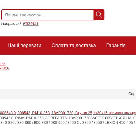
Наприклад,
R521451
Наші переваги
Оплата та доставка
Гарантія
lish
RI.MA.
Сор
008543.0, 008543, RM10-353, 18AP001720, Втулка 25,1x30x15 тримача пальця
8543.0, RIMA: RM10-353, AGRI PARTS: 18AP001720ЗАСТОСОВУЄТЬСЯ НА: CLAAS
/ 840-820 / 880-860 / 900-830 / 980-950 / 8500 C / 8700 / 8550 / LEXION 410-405 / 