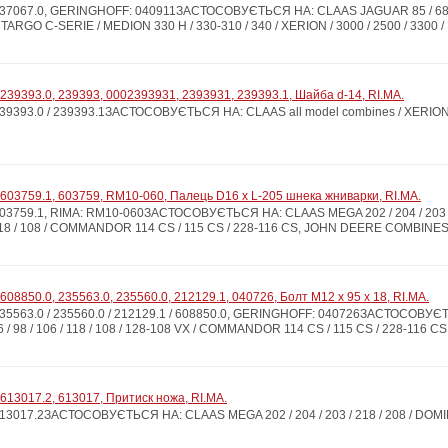
067.0, GERINGHOFF: 040911ЗАСТОСОВУЄТЬСЯ НА: CLAAS JAGUAR 85 / 682 / 800 /
 TARGO C-SERIE / MEDION 330 H / 330-310 / 340 / XERION / 3000 / 2500 / 3300 / R
239393.0, 239393, 0002393931, 2393931, 239393.1, Шайба d-14, RI.MA.
9393.0 / 239393.1ЗАСТОСОВУЄТЬСЯ НА: CLAAS all model combines / XERION 
603759.1, 603759, RM10-060, Палець D16 x L-205 шнека жниварки, RI.MA.
759.1, RIMA: RM10-060ЗАСТОСОВУЄТЬСЯ НА: CLAAS MEGA 202 / 204 / 203 / 218 /
6 / 118 / 108 / COMMANDOR 114 CS / 115 CS / 228-116 CS, JOHN DEERE COMBINES 10
08850.0, 235563.0, 235560.0, 212129.1, 040726, Болт М12 x 95 x 18, RI.MA.
563.0 / 235560.0 / 212129.1 / 608850.0, GERINGHOFF: 040726ЗАСТОСОВУЄТЬСЯ
 / 98 / 106 / 118 / 108 / 128-108 VX / COMMANDOR 114 CS / 115 CS / 228-116 CS
613017.2, 613017, Притиск ножа, RI.MA.
17.2ЗАСТОСОВУЄТЬСЯ НА: CLAAS MEGA 202 / 204 / 203 / 218 / 208 / DOMINATOR 68