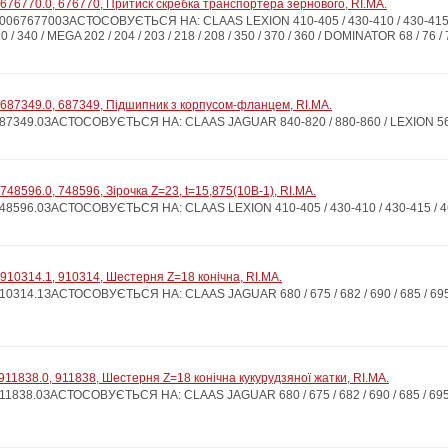
676770.0, 676770, Притиск скребка транспортера зернового, RI.MA.
6767700ЗАСТОСОВУЄТЬСЯ НА: CLAAS LEXION 410-405 / 430-410 / 430-415 / 460-4
 340 / MEGA 202 / 204 / 203 / 218 / 208 / 350 / 370 / 360 / DOMINATOR 68 / 76 / 78 /
687349.0, 687349, Підшипник з корпусом-фланцем, RI.MA.
349.0ЗАСТОСОВУЄТЬСЯ НА: CLAAS JAGUAR 840-820 / 880-860 / LEXION 560-540 
48596.0, 748596, Зірочка Z=23, t=15,875(10B-1), RI.MA.
596.0ЗАСТОСОВУЄТЬСЯ НА: CLAAS LEXION 410-405 / 430-410 / 430-415 / 460-440
910314.1, 910314, Шестерня Z=18 конічна, RI.MA.
314.1ЗАСТОСОВУЄТЬСЯ НА: CLAAS JAGUAR 680 / 675 / 682 / 690 / 685 / 695-
911838.0, 911838, Шестерня Z=18 конічна кукурудзяної жатки, RI.MA.
838.0ЗАСТОСОВУЄТЬСЯ НА: CLAAS JAGUAR 680 / 675 / 682 / 690 / 685 / 695-6