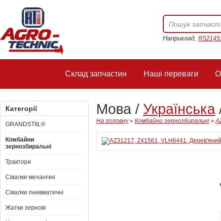
Наприклад,
R52145
Склад запчастин
Наші переваги
О
Мова /
Українська
Категорії
На головну
»
Комбайни зернозбиральні
»
A
GRANDSTIIL®
Комбайни
зернозбиральні
Трактори
Сівалки механічні
Сівалки пневматичні
Жатки зернові