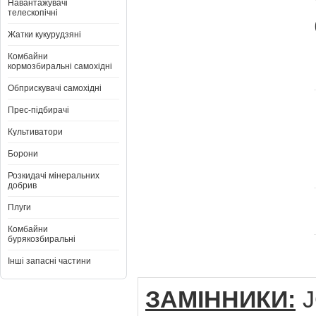
Навантажувачі
телескопічні
Жатки кукурудзяні
Комбайни
кормозбиральні самохідні
Обприскувачі самохідні
Прес-підбирачі
Культиватори
Борони
Розкидачі мінеральних
добрив
Плуги
Комбайни
бурякозбиральні
Інші запасні частини
ЗАМІННИКИ:
J