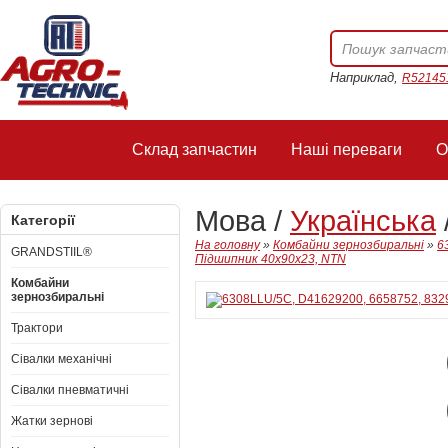
Наприклад,
R52145
Склад запчастин
Наші переваги
О
Мова /
Українська
Категорії
На головну
»
Комбайни зернозбиральні
»
6
GRANDSTIIL®
Підшипник 40x90x23, NTN
Комбайни
зернозбиральні
Трактори
Сівалки механічні
Сівалки пневматичні
Жатки зернові