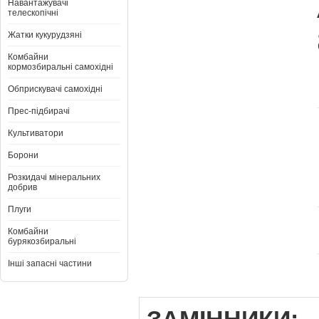
Навантажувачі
телескопічні
Жатки кукурудзяні
Комбайни
кормозбиральні самохідні
Обприскувачі самохідні
Прес-підбирачі
Культиватори
Борони
Розкидачі мінеральних
добрив
Плуги
Комбайни
бурякозбиральні
Інші запасні частини