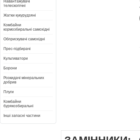
Навантажувачі
телескопічні
Жатки кукурудзяні
Комбайни
кормозбиральні самохідні
Обприскувачі самохідні
Прес-підбирачі
Культиватори
Борони
Розкидачі мінеральних
добрив
Плуги
Комбайни
бурякозбиральні
Інші запасні частини