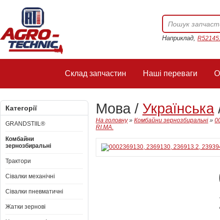
Наприклад,
R52145
Склад запчастин
Наші переваги
О
Мова /
Українська
Категорії
На головну
»
Комбайни зернозбиральні
»
0
GRANDSTIIL®
RI.MA.
Комбайни
зернозбиральні
Трактори
Сівалки механічні
Сівалки пневматичні
Жатки зернові