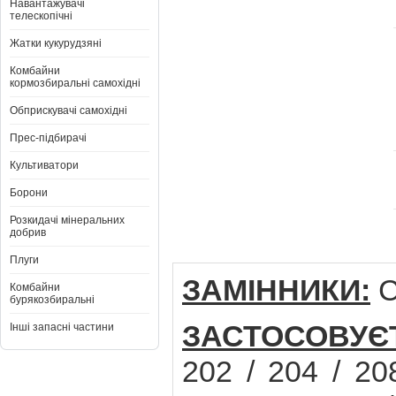
Навантажувачі
телескопічні
Жатки кукурудзяні
Комбайни
кормозбиральні самохідні
Обприскувачі самохідні
Прес-підбирачі
Культиватори
Борони
Розкидачі мінеральних
добрив
Плуги
ЗАМІННИКИ:
C
Комбайни
бурякозбиральні
ЗАСТОСОВУЄ
Інші запасні частини
202 / 204 / 20