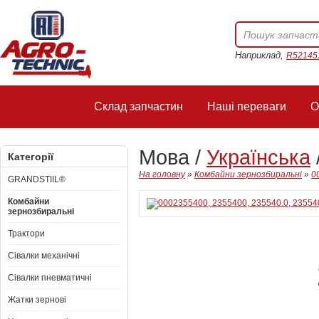
Наприклад,
R52145
Склад запчастин
Наші переваги
О
Мова /
Українська
Категорії
На головну
»
Комбайни зернозбиральні
»
0
GRANDSTIIL®
Комбайни
зернозбиральні
Трактори
Сівалки механічні
Сівалки пневматичні
Жатки зернові