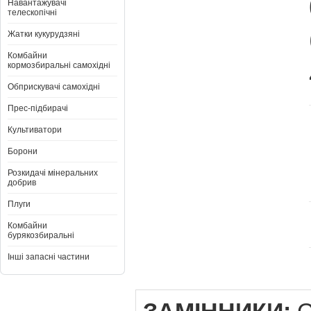
Навантажувачі
телескопічні
Жатки кукурудзяні
Комбайни
кормозбиральні самохідні
Обприскувачі самохідні
Прес-підбирачі
Культиватори
Борони
Розкидачі мінеральних
добрив
Плуги
Комбайни
бурякозбиральні
Інші запасні частини