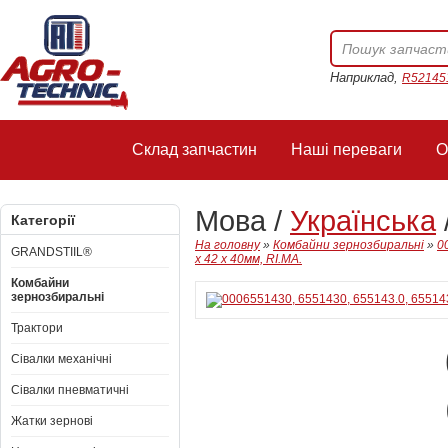
Наприклад,
R52145
Склад запчастин
Наші переваги
О
Мова /
Українська
Категорії
На головну
»
Комбайни зернозбиральні
»
0
GRANDSTIIL®
x 42 x 40мм, RI.MA.
Комбайни
зернозбиральні
Трактори
Сівалки механічні
Сівалки пневматичні
Жатки зернові