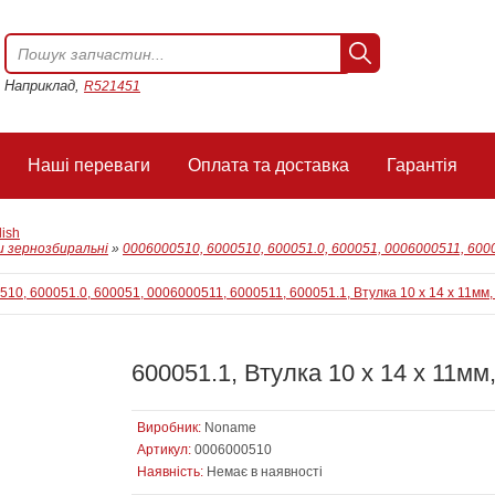
Наприклад,
R521451
Наші переваги
Оплата та доставка
Гарантія
lish
 зернозбиральні
»
0006000510, 6000510, 600051.0, 600051, 0006000511, 6000
600051.1, Втулка 10 x 14 x 11мм
Виробник:
Noname
Артикул:
0006000510
Наявність:
Немає в наявності