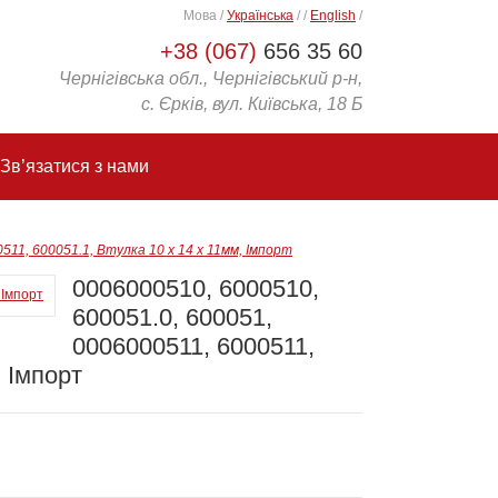
Мова
/
Українська
/
/
English
/
+38 (067)
656 35 60
Чернігівська обл., Чернігівський р-н,
с. Єрків, вул. Київська, 18 Б
Зв’язатися з нами
511, 600051.1, Втулка 10 x 14 x 11мм, Імпорт
0006000510, 6000510,
600051.0, 600051,
0006000511, 6000511,
, Імпорт