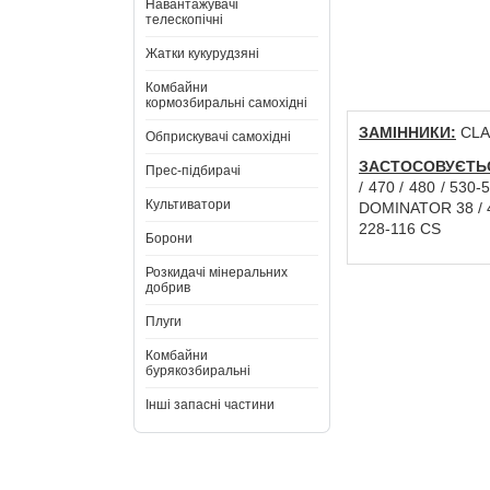
Навантажувачі
телескопічні
Жатки кукурудзяні
Комбайни
кормозбиральні самохідні
ЗАМІННИКИ:
CLA
Обприскувачі самохідні
ЗАСТОСОВУЄТЬС
Прес-підбирачі
/ 470 / 480 / 530-
Культиватори
DOMINATOR 38 / 48 
228-116 CS
Борони
Розкидачі мінеральних
добрив
Плуги
Комбайни
бурякозбиральні
Інші запасні частини