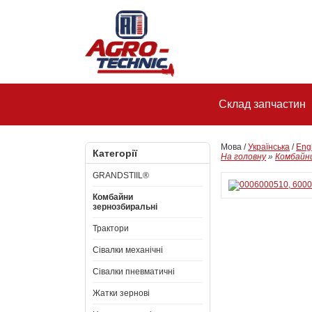
Склад запчастин
Мова /
Українська
/
Eng
Категорії
На головну
»
Комбайни
GRANDSTIIL®
Комбайни
зернозбиральні
Трактори
Сівалки механічні
Сівалки пневматичні
Жатки зернові