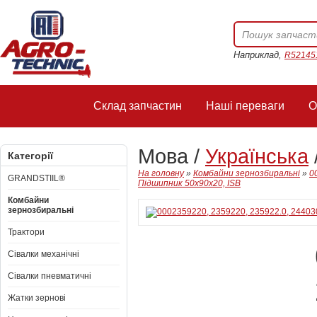
Наприклад,
R52145
Склад запчастин
Наші переваги
О
Мова /
Українська
Категорії
На головну
»
Комбайни зернозбиральні
»
0
GRANDSTIIL®
Підшипник 50x90x20, ISB
Комбайни
зернозбиральні
Трактори
Сівалки механічні
Сівалки пневматичні
Жатки зернові