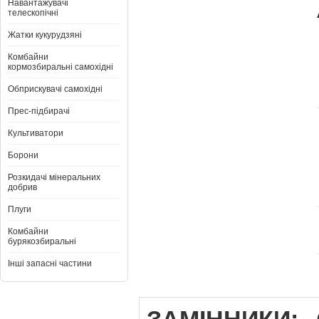
Навантажувачі
телескопічні
Жатки кукурудзяні
Комбайни
кормозбиральні самохідні
Обприскувачі самохідні
Прес-підбирачі
Культиватори
Борони
Розкидачі мінеральних
добрив
Плуги
Комбайни
бурякозбиральні
Інші запасні частини