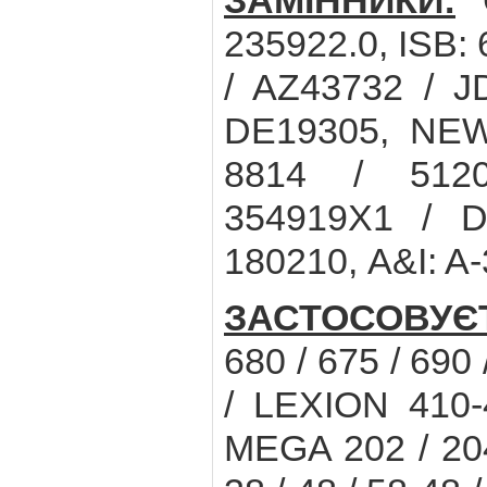
ЗАМІННИКИ:
C
235922.0, ISB
/ AZ43732 / J
DE19305, NEW
8814 / 512
354919X1 / D
180210, A&I: A
ЗАСТОСОВУЄ
680 / 675 / 690 
/ LEXION 410-
MEGA 202 / 20