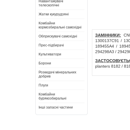
Навантажувачі
телескопічні
Жатки кукурудзяні
Комбайни
кормозбиральні самохідні
ЗАМІННИКИ:
CNH
Обприскувачі самохідні
1300137C91 / 130
Прес-підбирачі
189455A4 / 1894
294298A3 / 29429
Культиватори
ЗАСТОСОВУЄТЬ
Борони
planters 8182 / 81
Розкидачі мінеральних
добрив
Плуги
Комбайни
бурякозбиральні
Інші запасні частини