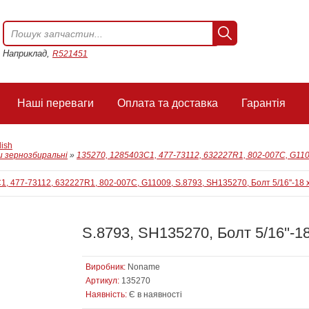
Наприклад,
R521451
Наші переваги
Оплата та доставка
Гарантія
lish
 зернозбиральні
»
135270, 1285403C1, 477-73112, 632227R1, 802-007C, G11009
S.8793, SH135270, Болт 5/16''-18 
Виробник:
Noname
Артикул:
135270
Наявність:
Є в наявності