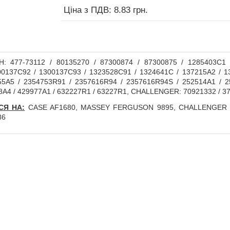
Ціна з ПДВ: 8.83 грн.
: 477-73112 / 80135270 / 87300874 / 87300875 / 1285403C1 
0137C92 / 1300137C93 / 1323528C91 / 1324641C / 137215A2 / 1
55A5 / 2354753R91 / 2357616R94 / 2357616R94S / 252514A1 / 2
8A4 / 429977A1 / 632227R1 / 63227R1, CHALLENGER: 70921332 / 
СЯ НА:
CASE AF1680, MASSEY FERGUSON 9895, CHALLENGER hea
86