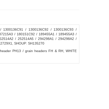
/ 1300136C91 / 1300136C92 / 1300136C93 /
37215A3 / 180151C92 / 189455A1 / 189455A3 /
52514A2 / 252514A5 / 294298A1 / 294298A2 /
372729X1, SHOUP: SH135270
der PH13 / grain headers FH & RH, WHITE