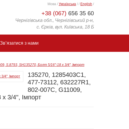
Мова
/
Українська
/
/
English
/
+38 (067)
656 35 60
Чернігівська обл., Чернігівський р-н,
с. Єрків, вул. Київська, 18 Б
Зв’язатися з нами
, S.8793, SH135270, Болт 5/16''-18 x 3/4'', Імпорт
135270, 1285403C1,
477-73112, 632227R1,
802-007C, G11009,
x 3/4'', Імпорт