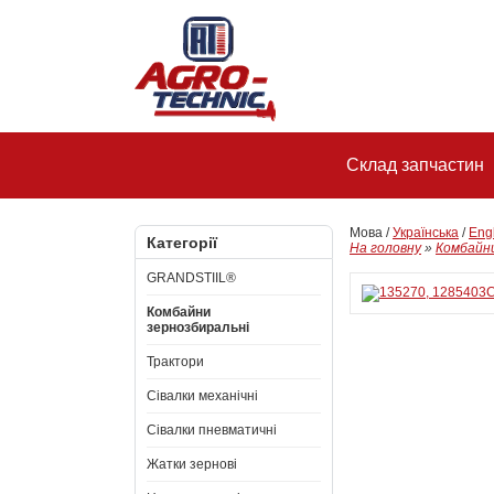
Склад запчастин
Мова /
Українська
/
Eng
Категорії
На головну
»
Комбайни
GRANDSTIIL®
Комбайни
зернозбиральні
Трактори
Сівалки механічні
Сівалки пневматичні
Жатки зернові