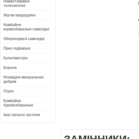
Навантажувачі
телескопічні
Жатки кукурудзяні
Комбайни
кормозбиральні самохідні
Обприскувачі самохідні
Прес-підбирачі
Культиватори
Борони
Розкидачі мінеральних
добрив
Плуги
Комбайни
бурякозбиральні
Інші запасні частини