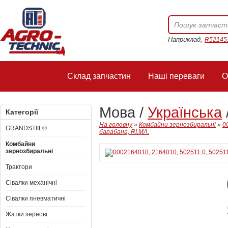
Наприклад,
R52145
Склад запчастин
Наші переваги
О
Мова /
Українська
Категорії
На головну
»
Комбайни зернозбиральні
»
0
GRANDSTIIL®
барабана, RI.MA.
Комбайни
зернозбиральні
Трактори
Сівалки механічні
Сівалки пневматичні
Жатки зернові