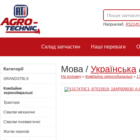
Наприклад,
R52145
Склад запчастин
Наші переваги
О
Мова /
Українська
Категорії
На головну
»
Комбайни зернозбиральні
»
1
GRANDSTIIL®
Комбайни
зернозбиральні
Трактори
Сівалки механічні
Сівалки пневматичні
Жатки зернові