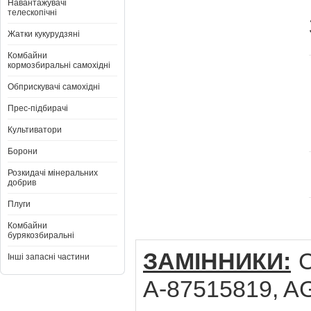
Навантажувачі
телескопічні
Жатки кукурудзяні
Комбайни
кормозбиральні самохідні
Обприскувачі самохідні
Прес-підбирачі
Культиватори
Борони
Розкидачі мінеральних
добрив
Плуги
Комбайни
бурякозбиральні
ЗАМІННИКИ:
C
Інші запасні частини
A-87515819, A