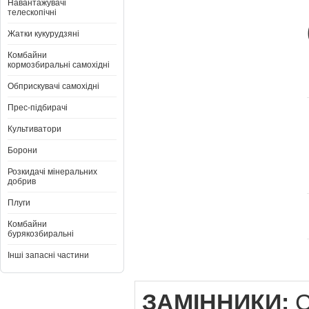
Навантажувачі
телескопічні
Жатки кукурудзяні
Комбайни
кормозбиральні самохідні
Обприскувачі самохідні
Прес-підбирачі
Культиватори
Борони
Розкидачі мінеральних
добрив
Плуги
Комбайни
бурякозбиральні
Інші запасні частини
ЗАМІННИКИ:
C