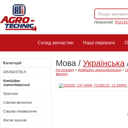
Наприклад,
R52145
Склад запчастин
Наші переваги
О
Мова /
Українська
Категорії
На головну
»
Комбайни зернозбиральні
»
1
GRANDSTIIL®
Імпорт
Комбайни
зернозбиральні
Трактори
Сівалки механічні
Сівалки пневматичні
Жатки зернові