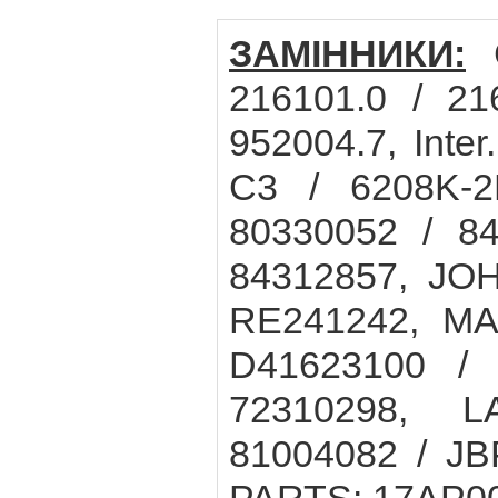
ЗАМІННИКИ:
C
216101.0 / 21
952004.7, Int
C3 / 6208K-2
80330052 / 84
84312857, JO
RE241242, M
D41623100 / 
72310298, L
81004082 / JB