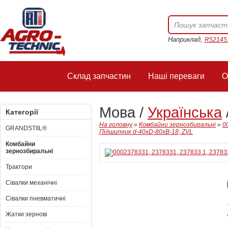
Наприклад,
R52145
Склад запчастин
Наші переваги
О
Мова /
Українська
Категорії
На головну
»
Комбайни зернозбиральні
»
0
GRANDSTIIL®
Підшипник d-40xD-80xB-18, ZVL
Комбайни
зернозбиральні
Трактори
Сівалки механічні
Сівалки пневматичні
Жатки зернові