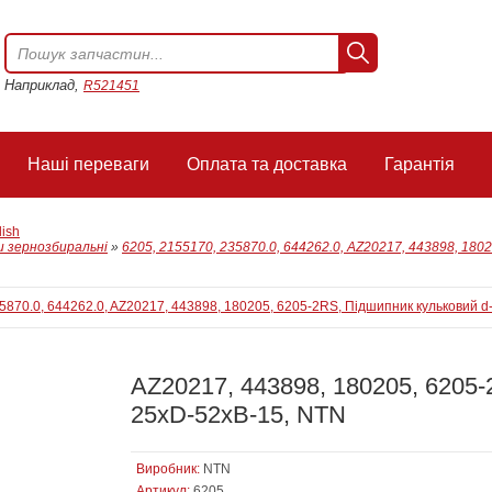
Наприклад,
R521451
Наші переваги
Оплата та доставка
Гарантія
lish
 зернозбиральні
»
6205, 2155170, 235870.0, 644262.0, AZ20217, 443898, 180
AZ20217, 443898, 180205, 6205-
25xD-52xB-15, NTN
Виробник:
NTN
Артикул:
6205