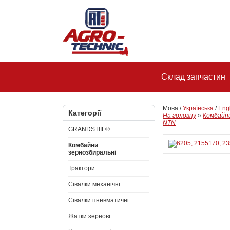
Склад запчастин
Мова /
Українська
/
Eng
Категорії
На головну
»
Комбайни
NTN
GRANDSTIIL®
Комбайни
зернозбиральні
Трактори
Сівалки механічні
Сівалки пневматичні
Жатки зернові