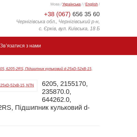
Мова
/
Українська
/
/
English
/
+38 (067)
656 35 60
Чернігівська обл., Чернігівський р-н,
с. Єрків, вул. Київська, 18 Б
Зв’язатися з нами
205, 6205-2RS, Підшипник кульковий d-25xD-52xB-15,
6205, 2155170,
235870.0,
644262.0,
2RS, Підшипник кульковий d-