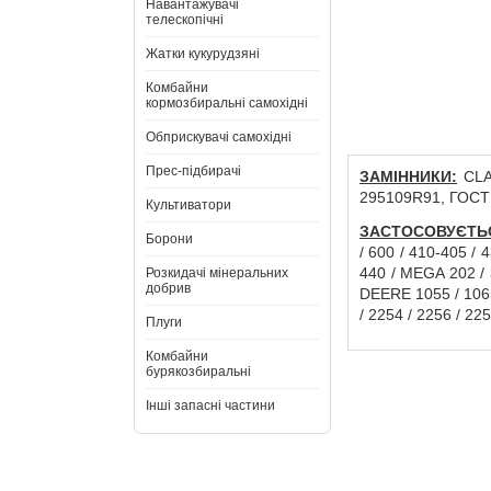
Навантажувачі
телескопічні
Жатки кукурудзяні
Комбайни
кормозбиральні самохідні
Обприскувачі самохідні
Прес-підбирачі
ЗАМІННИКИ:
CLAA
295109R91, ГОСТ
Культиватори
ЗАСТОСОВУЄТЬС
Борони
/ 600 / 410-405 /
440 / MEGA 202 / 3
Розкидачі мінеральних
добрив
DEERE 1055 / 1065 
/ 2254 / 2256 / 
Плуги
Комбайни
бурякозбиральні
Інші запасні частини