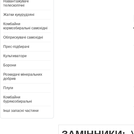
Навантажувачі
телескопічні
Жатки кукурудзяні
Комбайни
кормозбиральні самохідні
Обприскувачі самохідні
Прес-підбирачі
Культиватори
Борони
Розкидачі мінеральних
добрив
Плуги
Комбайни
бурякозбиральні
Інші запасні частини