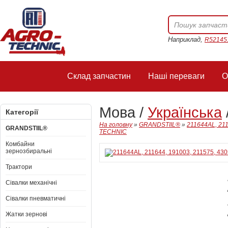
Наприклад,
R52145
Склад запчастин
Наші переваги
О
Мова /
Українська
Категорії
На головну
»
GRANDSTIIL®
»
211644AL, 21
GRANDSTIIL®
TECHNIC
Комбайни
зернозбиральні
Трактори
Сівалки механічні
Сівалки пневматичні
Жатки зернові