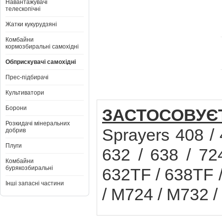
Навантажувачі
телескопічні
Жатки кукурудзяні
Комбайни
кормозбиральні самохідні
Обприскувачі самохідні
Прес-підбирачі
Культиватори
Борони
ЗАСТОСОВУЄ
Розкидачі мінеральних
Sprayers 408 / 
добрив
Плуги
632 / 638 / 72
Комбайни
бурякозбиральні
632TF / 638TF /
Інші запасні частини
/ M724 / M732 /