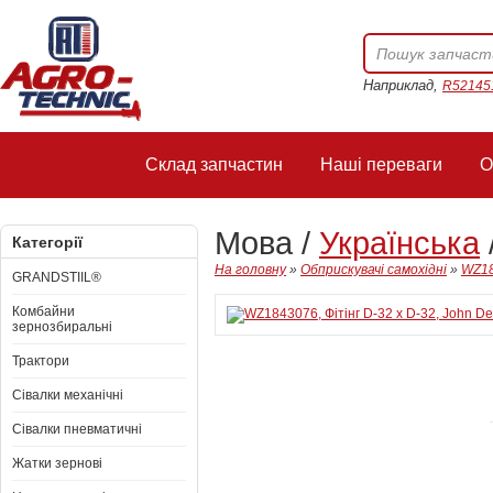
Наприклад,
R52145
Склад запчастин
Наші переваги
О
Мова /
Українська
Категорії
На головну
»
Обприскувачі самохідні
»
WZ18
GRANDSTIIL®
Комбайни
зернозбиральні
Трактори
Сівалки механічні
Сівалки пневматичні
Жатки зернові