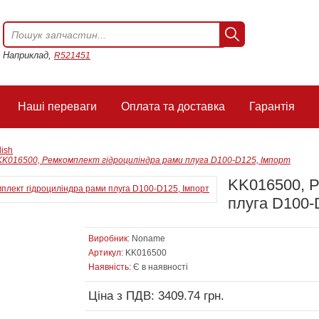
Наприклад,
R521451
Наші переваги
Оплата та доставка
Гарантія
lish
KK016500, Ремкомплект гідроциліндра рами плуга D100-D125, Імпорт
KK016500, Р
плуга D100-
Виробник:
Noname
Артикул:
KK016500
Наявність:
Є в наявності
Ціна з ПДВ: 3409.74 грн.