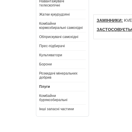
Навантажувачі
телескопічні
Жатки кукурудзяні
ЗАМІННИКИ:
KVE
Комбайни
кормозбиральні самохідні
ЗАСТОСОВУЄТЬС
Обприскувачі самохідні
Прес-підбирачі
Культиватори
Борони
Розкидачі мінеральних
добрив
Плуги
Комбайни
бурякозбиральні
Інші запасні частини