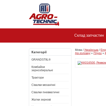
Склад запчастин
Мова /
Українська
/
Eng
Категорії
На головну
»
Плуги
»
GRANDSTIIL®
Комбайни
зернозбиральні
Трактори
Сівалки механічні
Сівалки пневматичні
Жатки зернові