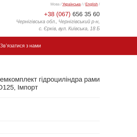
Мова
/
Українська
/
/
English
/
+38 (067)
656 35 60
Чернігівська обл., Чернігівський р-н,
с. Єрків, вул. Київська, 18 Б
Зв’язатися з нами
емкомплект гідроциліндра рами
D125, Імпорт