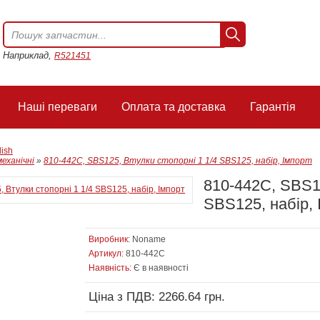
Наприклад,
R521451
Наші переваги
Оплата та доставка
Гарантія
lish
механічні
»
810-442C, SBS125, Втулки стопорні 1 1/4 SBS125, набір, Імпорт
810-442C, SBS12
SBS125, набір, 
Виробник:
Noname
Артикул:
810-442C
Наявність:
Є в наявності
Ціна з ПДВ: 2266.64 грн.