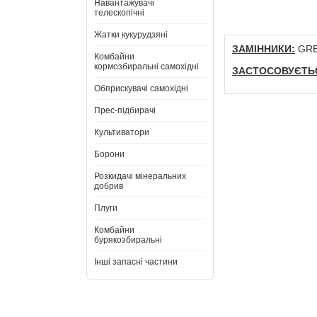
Навантажувачі
телескопічні
Жатки кукурудзяні
ЗАМІННИКИ:
GREA
Комбайни
кормозбиральні самохідні
ЗАСТОСОВУЄТЬС
Обприскувачі самохідні
Прес-підбирачі
Культиватори
Борони
Розкидачі мінеральних
добрив
Плуги
Комбайни
бурякозбиральні
Інші запасні частини