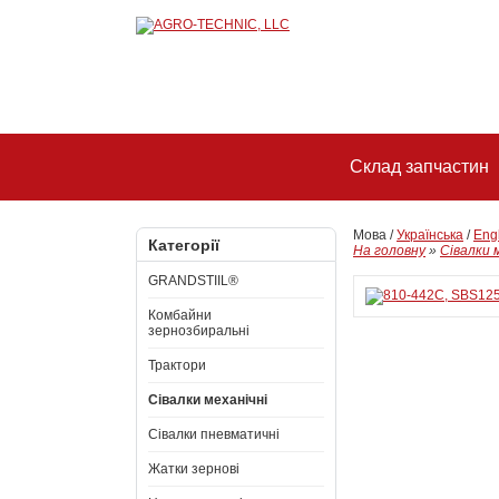
Склад запчастин
Мова /
Українська
/
Eng
Категорії
На головну
»
Сівалки 
GRANDSTIIL®
Комбайни
зернозбиральні
Трактори
Сівалки механічні
Сівалки пневматичні
Жатки зернові