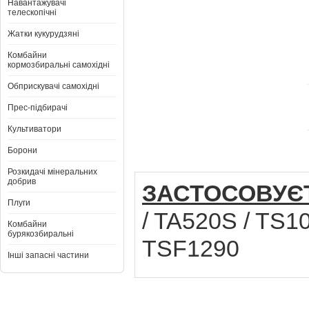
Навантажувачі
телескопічні
Жатки кукурудзяні
Комбайни
кормозбиральні самохідні
Обприскувачі самохідні
Прес-підбирачі
Культиватори
Борони
Розкидачі мінеральних
добрив
ЗАСТОСОВУЄ
Плуги
/ TA520S / TS1
Комбайни
бурякозбиральні
TSF1290
Інші запасні частини