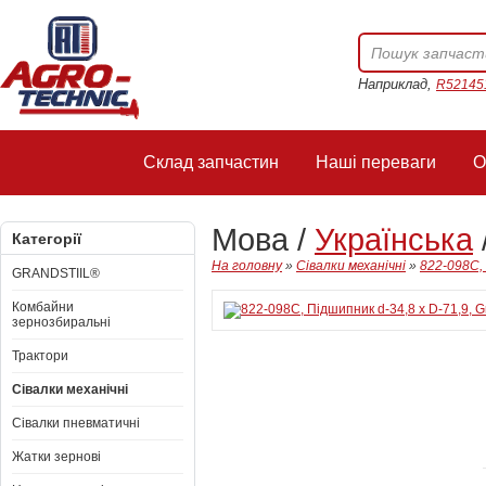
Наприклад,
R52145
Склад запчастин
Наші переваги
О
Мова /
Українська
Категорії
На головну
»
Сівалки механічні
»
822-098C, 
GRANDSTIIL®
Комбайни
зернозбиральні
Трактори
Сівалки механічні
Сівалки пневматичні
Жатки зернові