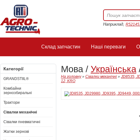
Наприклад,
R52145
Склад запчастин
Наші переваги
О
Мова /
Українська
Категорії
На головну
»
Сівалки механічні
»
JD8535, JD
GRANDSTIIL®
12, KRO
Комбайни
зернозбиральні
Трактори
Сівалки механічні
Сівалки пневматичні
Жатки зернові