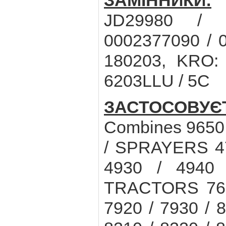
ЗАМІННИКИ:
J
JD29980 / 
0002377090 / 
180203, KRO:
6203LLU / 5C
ЗАСТОСОВУ
Combines 9650
/ SPRAYERS 471
4930 / 4940
TRACTORS 7630
7920 / 7930 / 8