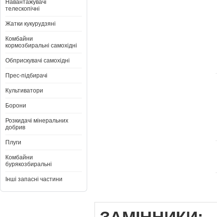
Навантажувачі
телескопічні
Жатки кукурудзяні
Комбайни
кормозбиральні самохідні
Обприскувачі самохідні
Прес-підбирачі
Культиватори
Борони
Розкидачі мінеральних
добрив
Плуги
Комбайни
бурякозбиральні
Інші запасні частини