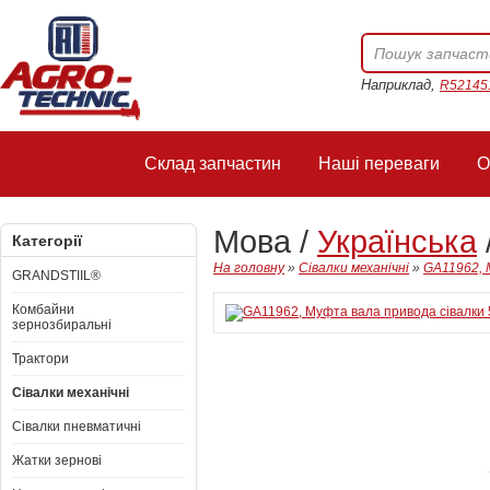
Наприклад,
R52145
Склад запчастин
Наші переваги
О
Мова /
Українська
Категорії
На головну
»
Сівалки механічні
»
GA11962, 
GRANDSTIIL®
Комбайни
зернозбиральні
Трактори
Сівалки механічні
Сівалки пневматичні
Жатки зернові