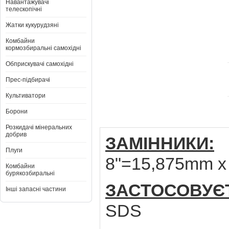
Навантажувачі
телескопічні
Жатки кукурудзяні
Комбайни
кормозбиральні самохідні
Обприскувачі самохідні
Прес-підбирачі
Культиватори
Борони
Розкидачі мінеральних
добрив
ЗАМІННИКИ:
L
Плуги
8"=15,875mm x
Комбайни
бурякозбиральні
ЗАСТОСОВУЄ
Інші запасні частини
SDS