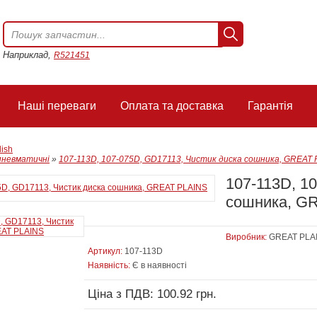
Наприклад,
R521451
Наші переваги
Оплата та доставка
Гарантія
lish
пневматичні
»
107-113D, 107-075D, GD17113, Чистик диска сошника, GREAT
107-113D, 1
сошника, G
Виробник:
GREAT PLA
Артикул:
107-113D
Наявність:
Є в наявності
Ціна з ПДВ: 100.92 грн.