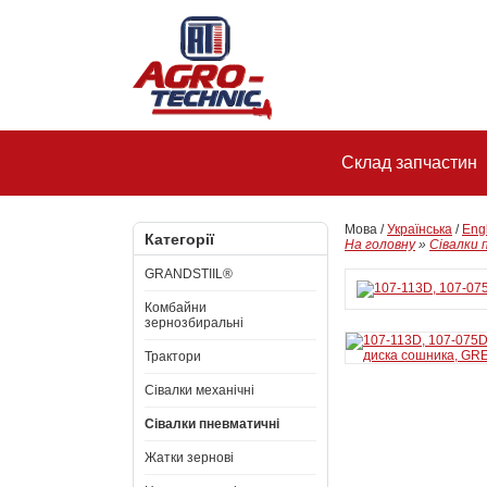
Склад запчастин
Мова /
Українська
/
Eng
Категорії
На головну
»
Сівалки 
GRANDSTIIL®
Комбайни
зернозбиральні
Трактори
Сівалки механічні
Сівалки пневматичні
Жатки зернові