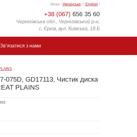
Мова
/
Українська
/
/
English
/
+38 (067)
656 35 60
Чернігівська обл., Чернігівський р-н,
с. Єрків, вул. Київська, 18 Б
Зв’язатися з нами
 PLAINS
07-075D, GD17113, Чистик диска
REAT PLAINS
INS