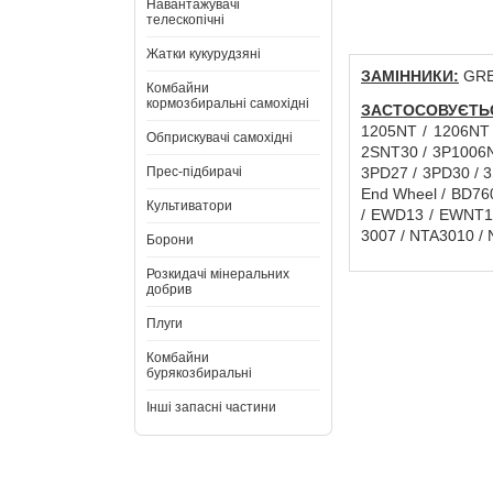
Навантажувачі
телескопічні
Жатки кукурудзяні
ЗАМІННИКИ:
GRE
Комбайни
кормозбиральні самохідні
ЗАСТОСОВУЄТЬ
1205NT / 1206NT 
Обприскувачі самохідні
2SNT30 / 3P1006N
Прес-підбирачі
3PD27 / 3PD30 / 3
End Wheel / BD7600
Культиватори
/ EWD13 / EWNT10
3007 / NTA3010 / 
Борони
Розкидачі мінеральних
добрив
Плуги
Комбайни
бурякозбиральні
Інші запасні частини