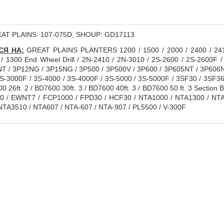
AT PLAINS: 107-075D, SHOUP: GD17113
СЯ НА:
GREAT PLAINS PLANTERS 1200 / 1500 / 2000 / 2400 / 2410
/ 1300 End Wheel Drill / 2N-2410 / 2N-3010 / 2S-2600 / 2S-2600F
T / 3P12NG / 3P15NG / 3P500 / 3P500V / 3P600 / 3P605NT / 3P606N
S-3000F / 3S-4000 / 3S-4000F / 3S-5000 / 3S-5000F / 3SF30 / 3SF36
 26ft. 2 / BD7600 30ft. 3 / BD7600 40ft. 3 / BD7600 50 ft. 3 Section
 / EWNT7 / FCP1000 / FPD30 / HCF30 / NTA1000 / NTA1300 / NTA
NTA3510 / NTA607 / NTA-607 / NTA-907 / PL5500 / V-300F