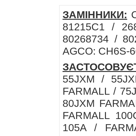
ЗАМІННИКИ:
C
81215C1 / 26
80268734 / 8
AGCO: CH6S-60
ЗАСТОСОВУЄ
55JXM / 55J
FARMALL / 75J
80JXM FARMAL
FARMALL 100
105A / FARM