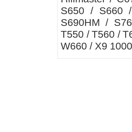
S650 / S660 /
S690HM / S760
T550 / T560 / T
W660 / X9 1000