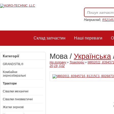
Наприклад,
R52145
Склад запчастин
Наші переваги
О
Мова /
Українська
Категорії
На головну
»
Трактори
»
M802011, 8394571
GRANDSTIIL®
20,19, QJZ
Комбайни
зернозбиральні
Трактори
Сівалки механічні
Сівалки пневматичні
Жатки зернові