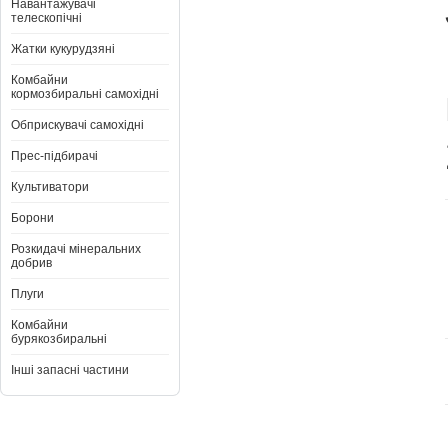
Навантажувачі
телескопічні
Жатки кукурудзяні
Комбайни
кормозбиральні самохідні
Обприскувачі самохідні
Прес-підбирачі
Культиватори
Борони
Розкидачі мінеральних
добрив
Плуги
Комбайни
бурякозбиральні
Інші запасні частини