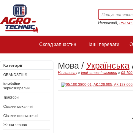
Наприклад,
R52145
Склад запчастин
Наші переваги
О
Мова /
Українська
Категорії
На головну
»
Інші запасні частини
»
05.100
GRANDSTIIL®
Комбайни
зернозбиральні
Трактори
Сівалки механічні
Сівалки пневматичні
Жатки зернові