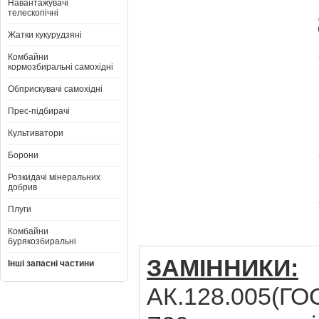
Навантажувачі
телескопічні
Жатки кукурудзяні
Комбайни
кормозбиральні самохідні
Обприскувачі самохідні
Прес-підбирачі
Культиватори
Борони
Розкидачі мінеральних
добрив
Плуги
Комбайни
бурякозбиральні
ЗАМІННИКИ:
Інші запасні частини
АК.128.005(ГОС