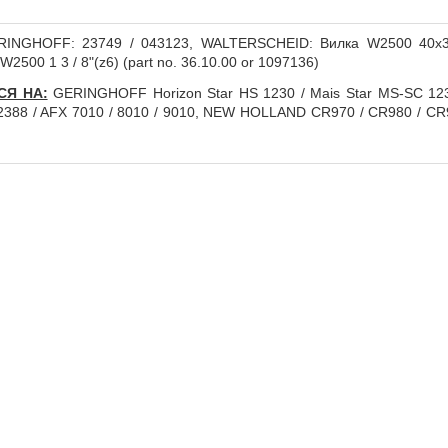
INGHOFF: 23749 / 043123, WALTERSCHEID: Вилка W2500 40x36(z
2500 1 3 / 8"(z6) (part no. 36.10.00 or 1097136)
СЯ НА:
GERINGHOFF Horizon Star HS 1230 / Mais Star MS-SC 123
2388 / AFX 7010 / 8010 / 9010, NEW HOLLAND CR970 / CR980 / CR