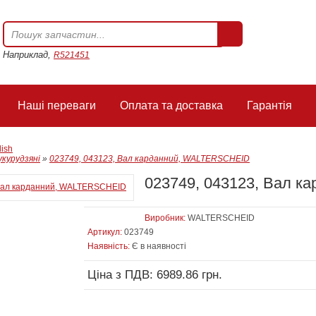
Наприклад,
R521451
Наші переваги
Оплата та доставка
Гарантія
lish
курудзяні
»
023749, 043123, Вал карданний, WALTERSCHEID
023749, 043123, Вал 
Виробник:
WALTERSCHEID
Артикул:
023749
Наявність:
Є в наявності
Ціна з ПДВ: 6989.86 грн.