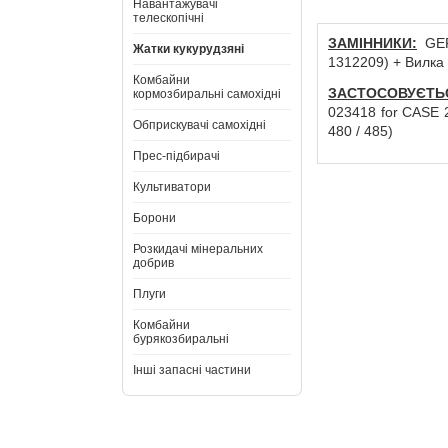
Навантажувачі
телескопічні
ЗАМІННИКИ:
GER
Жатки кукурудзяні
1312209) + Вилка W
Комбайни
ЗАСТОСОВУЄТЬ
кормозбиральні самохідні
023418 for CASE 
Обприскувачі самохідні
480 / 485)
Прес-підбирачі
Культиватори
Борони
Розкидачі мінеральних
добрив
Плуги
Комбайни
бурякозбиральні
Інші запасні частини