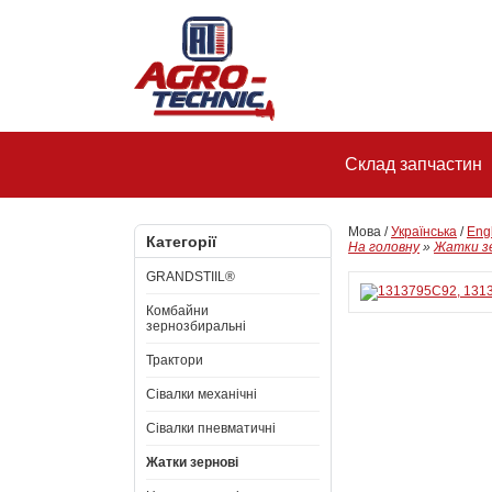
Склад запчастин
Мова /
Українська
/
Eng
Категорії
На головну
»
Жатки з
GRANDSTIIL®
Комбайни
зернозбиральні
Трактори
Сівалки механічні
Сівалки пневматичні
Жатки зернові