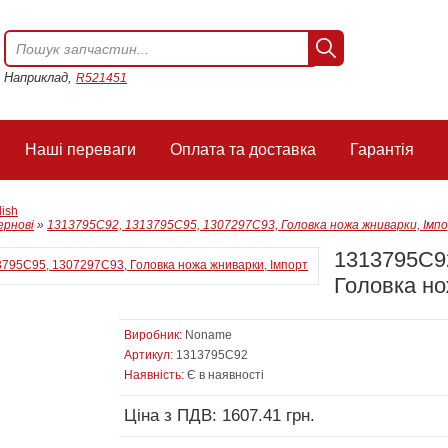
Наприклад,
R521451
Наші переваги
Оплата та доставка
Гарантія
lish
ернові
»
1313795C92, 1313795C95, 1307297С93, Головка ножа жниварки, Імп
1313795C9
Головка но
Виробник:
Noname
Артикул:
1313795C92
Наявність:
Є в наявності
Ціна з ПДВ: 1607.41 грн.