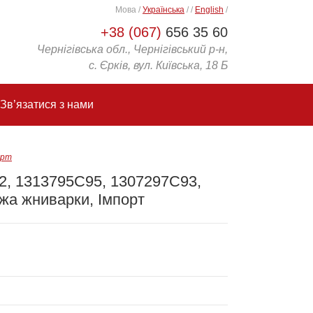
Мова
/
Українська
/
/
English
/
+38 (067)
656 35 60
Чернігівська обл., Чернігівський р-н,
с. Єрків, вул. Київська, 18 Б
Зв’язатися з нами
орт
2, 1313795C95, 1307297С93,
жа жниварки, Імпорт