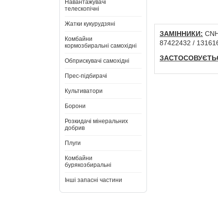
Навантажувачі
телескопічні
Жатки кукурудзяні
ЗАМІННИКИ:
CNH:
Комбайни
87422432 / 13161
кормозбиральні самохідні
ЗАСТОСОВУЄТЬС
Обприскувачі самохідні
Прес-підбирачі
Культиватори
Борони
Розкидачі мінеральних
добрив
Плуги
Комбайни
бурякозбиральні
Інші запасні частини