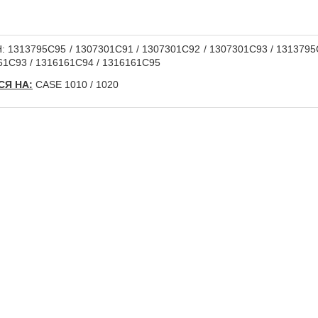
 1313795C95 / 1307301C91 / 1307301C92 / 1307301C93 / 1313795C
61С93 / 1316161C94 / 1316161C95
Я НА:
CASE 1010 / 1020